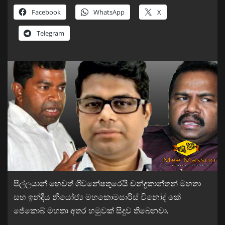
Facebook
WhatsApp
X
Telegram
පිල්ලයාන් හෙවත් ශිවනේෂතුරෙයි චන්ද්‍රකාන්තන් මහතා
සහ ඉන්දීය නියෝජ්‍ය මහකොමසාරිස් විනෝද් කේ
ජේකොබ් මහතා අතර හමුවක් සිදුව තිබෙනවා.