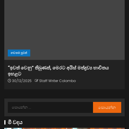
නවතම පුවත්
“ඉවත් වෙනු” තිබුණත්, මෙරට අයිස් මත්ද්‍රව්‍ය භාවිතය
ඉහළට
30/12/2025
Staff Writer Colombo
මී වදය