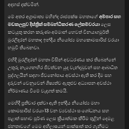
අදහස් දක්වමින්.
මේ අතර අග්‍රාමාත්‍ය මහින්ද රාජපක්ෂ මහතාගේ
අම්පාර සහ
මඩකලපුව දිස්ත්‍රික් සම්බන්ධීකරණ ලේකම්වරයා
ලෙස
කටයුතු කරන කරුණා අම්මාන් හෙවත් විනයාගමුර්ති
මුරලිදරන් මහතාද ඉන්දීය නියෝජ්‍ය මහකොමසාරිස් වරයා
හමුවී තිබෙනවා.
එහිදී මුරලිදරන් මහතා විසින් අවධරණය කර තිබෙන්නේ
උතුරු නැගෙනහිර ජීවත්වන යුද වැන්දඹුවන් සහ ආබාධිත
පුද්ගලයින් සඳහා ජීවනෝපාය අවස්ථා ඇති කර දීම සහ
දරුවන් වෙනුවෙන් ශිෂ්‍යත්ව ඇතුළුව අධ්‍යාපන අවස්ථා
නිර්මාණය වීමේ වැදගත් කමයි.
මෙහිදී ප්‍රතිචාර දක්වා ඇති ඉන්දීය නියෝජ්‍ය මහා
කොමසාරිස් වරයා 13 වන ව්‍යවස්ථා සංශෝධනය සහ
පළාත් සභාව පූර්ණ ලෙස ක්‍රියාත්මක කිරීම තුළින් දෙමළ
ජනතාවගේ මෙම අභිලාෂයන් සාක්ෂාත් කර ගැනීමට