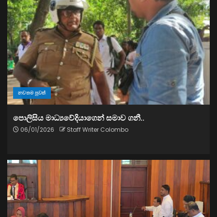
නවතම පුවත්
පොලිසිය මාධ්‍යවේදියාගෙන් සමාව ගනී..
06/01/2026
Staff Writer Colombo