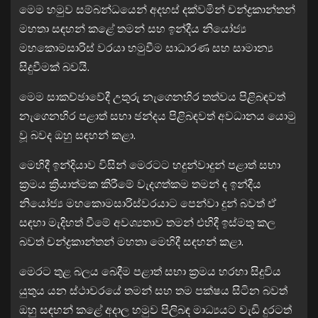
මෙම හමුව සම්බන්ධයෙන් අදහස් දක්වමින් චන්ද්‍රකාන්තන්
මහතා සඳහන් කළේ තමන් සහ ඉන්දීය නියෝජ්‍ය
මහකොමසාරිස් වරයා හමුවීම සාධාරණ සහ සාමාන්‍ය
සිදුවීමක් බවයි.
මෙම සාකච්ඡාවේදී උතුරු නැගෙනහිර තත්වය පිළිබඳවත්
නැගෙනහිර පළාත් සභා ඡන්දය පිළිබඳවත් අවධානය යොමු
වූ බවද ඔහු සඳහන් කළා.
මෙහිදී ඉන්දියාව විසින් මෙරටට හදුන්වාදුන් පළාත් සභා
ක්‍රමය ක්‍රියාත්මක කිරීමේ වැදගත්කම තමන් ද ඉන්දීය
නියෝජ්‍ය මහකොමසාරිස්වරයාට පෙන්වා දුන් බවත් ඒ
සඳහා මැදිහත් වීමේ අවශ්‍යතාව තමන් එහිදී ඉස්මතු කල
බවත් චන්ද්‍රකාන්තන් මහතා මෙහිදී සඳහන් කළා.
මෙරට තුළ බලය බෙදීම පළාත් සභා ක්‍රමය හරහා සිදුවිය
යුතුය යන ස්ථාවරයේ තමන් සහ තම පක්ෂය සිටින බවත්
ඔහු සඳහන් කළේ අදාල හමුව පිලිබඳ මාධ්‍යයට වැඩි දුරටත්