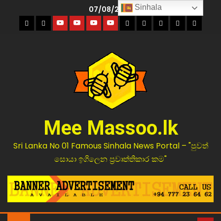
Sinhala
07/08/2026
Mee Massoo.lk
Sri Lanka No 01 Famous Sinhala News Portal – "පුවත්
සොයා ඉගිලෙන ප්‍රවෘත්තිකාර කම"