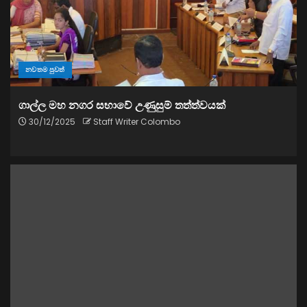
නවතම පුවත්
ගාල්ල මහ නගර සභාවේ උණුසුම් තත්ත්වයක්
30/12/2025
Staff Writer Colombo