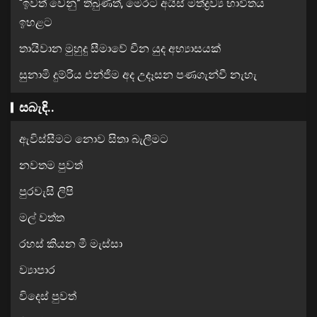
“ඉවත් වෙනු” තිබුණත්, මෙරට අයිස් මත්ද්‍රව්‍ය භාවිතය
ඉහළට
තායිවාන මුහුදු සීමාවේ චීන යුද අභ්‍යාසයක්
සුනාමි දුම්රිය එන්ජිම අද උදෑසන පණගැන්වී නැහැ
සබැඳි..
ඇවිස්සීමට නොව සිතා බැලීමට
නවතම පුවත්
පුරවැසි ලිපි
මල් වත්ත
රහස් කියන මී මැස්සා
ව්‍යාපාර
විදෙස් පුවත්