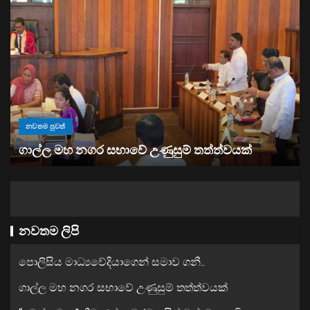
නවතම පුවත්
“ඉවත් වෙනු” තිබුණත්, මෙරට අයිස් මත්ද්‍රව්‍ය භාවිතය
ඉහළට
නවතම ලිපි
පොලිසිය මාධ්‍යවේදියාගෙන් සමාව ගනී..
ගාල්ල මහ නගර සභාවේ උණුසුම් තත්ත්වයක්