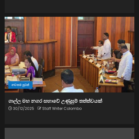
නවතම පුවත්
ගාල්ල මහ නගර සභාවේ උණුසුම් තත්ත්වයක්
30/12/2025
Staff Writer Colombo