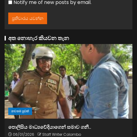
Notify me of new posts by email.
අත නොහැර කියවන තැන
නවතම පුවත්
පොලිසිය මාධ්‍යවේදියාගෙන් සමාව ගනී..
06/01/2026
Staff Writer Colombo