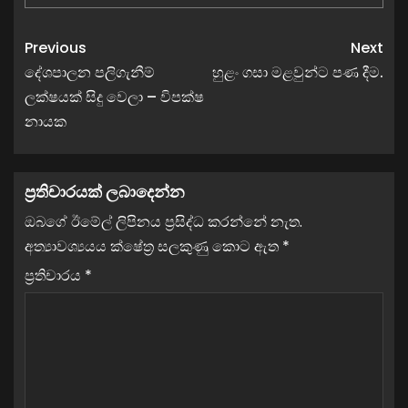
Previous
Next
දේශපාලන පලිගැනීම්
හුළං ගසා මළවුන්ට පණ දීම.
ලක්ෂයක් සිදු වෙලා – විපක්ෂ
නායක
ප්‍රතිචාරයක් ලබාදෙන්න
ඔබගේ ඊමේල් ලිපිනය ප්‍රසිද්ධ කරන්නේ නැත.
අත්‍යාවශ්‍යයය ක්ෂේත්‍ර සලකුණු කොට ඇත
*
ප්‍රතිචාරය
*