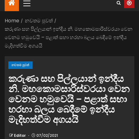
Home
නවතම පුවත්
කරුණා සහ පිල්ලයාන් ඉන්දීය නි. මහකොමසාරිස්වරයා වෙන
වෙනම හමුවෙයි – පළාත් සභා හරහා බලය බෙදීමේ ඉන්දීය
මැදිහත්වීම අගයයි
නවතම පුවත්
කරුණා සහ පිල්ලයාන් ඉන්දීය
නි. මහකොමසාරිස්වරයා වෙන
වෙනම හමුවෙයි – පළාත් සභා
හරහා බලය බෙදීමේ ඉන්දීය
මැදිහත්වීම අගයයි
Editor
07/02/2021