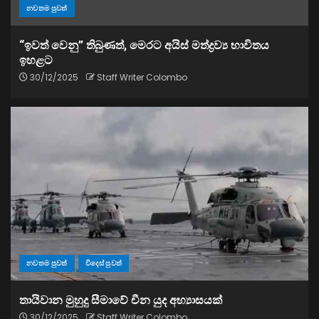
නවතම පුවත්
“ඉවත් වෙනු” තිබුණත්, මෙරට අයිස් මත්ද්‍රව්‍ය භාවිතය
ඉහළට
30/12/2025
Staff Writer Colombo
නවතම පුවත්
විදෙස් පුවත්
තායිවාන මුහුදු සීමාවේ චීන යුද අභ්‍යාසයක්
30/12/2025
Staff Writer Colombo