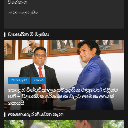
විශේෂාංග
වෙබ් කතුවැකිය
ව්‍යාපාරික මී මැස්සා
ව්‍යාපාර
සතොසෙන් සුපර් වැඩක් ..
අතනොහැර කියවන තැන