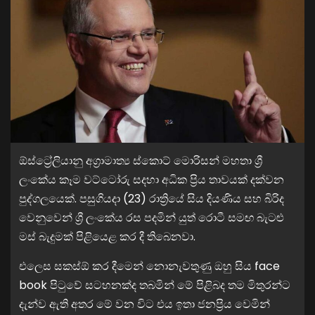
ඕස්ට්‍රේලියානු අග්‍රාමාත්‍ය ස්කොට් මොරිසන් මහතා ශ්‍රී
ලංකේය කෑම වට්ටෝරු සදහා අධික ප්‍රිය තාවයක් දක්වන
පුද්ගලයෙක්. පසුගියදා (23) රාත්‍රියේ සිය දියණිය සහ බිරිද
වෙනුවෙන් ශ්‍රී ලංකේය රස පදමින් යුත් රොටී සමඟ බැටළු
මස් බැදුමක් පිළියෙළ කර දී තිබෙනවා.
එලෙස සකස්ඕ කර දීමෙන් නොනැවතුණු ඔහු සිය face
book පිටුවේ සටහනක්ද තබමින් මේ පිළිබද තම මිතුරන්ට
දැන්ව ඇති අතර මේ වන විට එය ඉතා ජනප්‍රිය වෙමින්