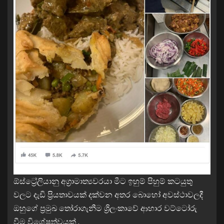
ඕස්ට්‍රේලියානු අග්‍රාමාත්‍යවරයා මීට ඉහුම් පිහුම් කටයුතු
වලට දැඩි ප්‍රියතාවයක් දක්වන අතර බොහෝ අවස්ථාවලදී
ඔහුගේ ප්‍රමුඛ තෝරාගැනීම ශ්‍රිලංකාවේ ආහාර වට්ටෝරු
වීම විශේෂත්වයක් .