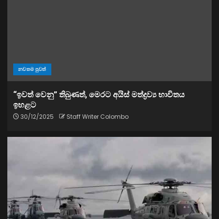
නවතම පුවත්
“ඉවත් වෙනු” තිබුණත්, මෙරට අයිස් මත්ද්‍රව්‍ය භාවිතය
ඉහළට
30/12/2025
Staff Writer Colombo