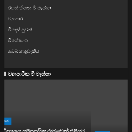
රහස් කියන මී මැස්සා
ව්‍යාපාර
විදෙස් පුවත්
විශේෂාංග
වෙබ් කතුවැකිය
ව්‍යාපාරික මී මැස්සා