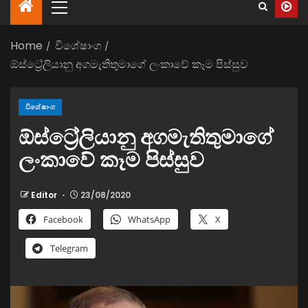
Home
විශේෂාංග
ඕස්ට්‍රේලියානු අගමැතිතුමාගේ ලංකාවේ කෑම පිස්සුව
විශේෂාංග
ඕස්ට්‍රේලියානු අගමැතිතුමාගේ
ලංකාවේ කෑම පිස්සුව
Editor
23/08/2020
Facebook
WhatsApp
X
Telegram