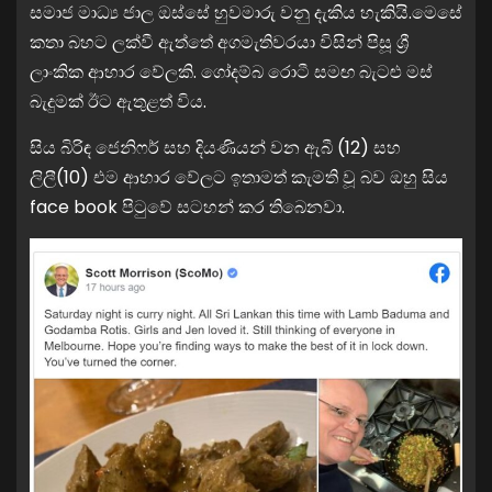
සමාජ මාධ්‍ය ජාල ඔස්සේ හුවමාරු වනු දැකිය හැකියි.මෙසේ
කතා බහට ලක්වී ඇත්තේ අගමැතිවරයා විසින් පිසූ ශ්‍රී
ලාංකික ආහාර වේලකි. ගෝදම්බ රොටී සමඟ බැටළු මස්
බැදුමක් ඊට ඇතුළත් විය.
සිය බිරිඳ ජෙනිෆර් සහ දියණියන් වන ඇබී (12) සහ
ලිලී(10) එම ආහාර වේලට ඉතාමත් කැමති වූ බව ඔහු සිය
face book පිටුවේ සටහන් කර තිබෙනවා.