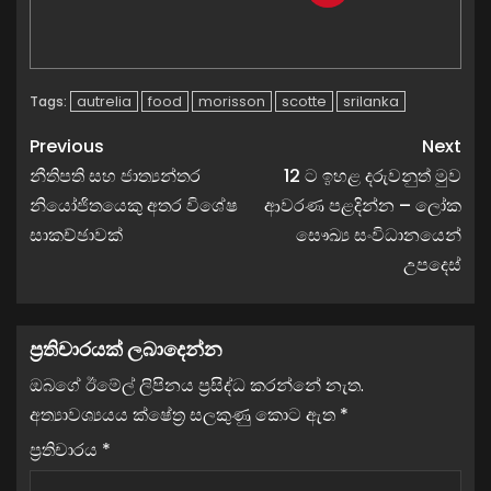
autrelia
food
morisson
scotte
srilanka
Tags:
Previous
Next
නීතිපති සහ ජාත්‍යන්තර
12 ට ඉහළ දරුවනුත් මුව
නියෝජිතයෙකු අතර විශේෂ
ආවරණ පළදින්න – ලෝක
සාකච්ඡාවක්
සෞඛ්‍ය සංවිධානයෙන්
උපදෙස්
ප්‍රතිචාරයක් ලබාදෙන්න
ඔබගේ ඊමේල් ලිපිනය ප්‍රසිද්ධ කරන්නේ නැත.
අත්‍යාවශ්‍යයය ක්ෂේත්‍ර සලකුණු කොට ඇත
*
ප්‍රතිචාරය
*