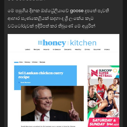
මේ පසුගිය දිනක ඕස්ට්‍රේලියාවේ goose දුපතේ පැවති
ආහාර සැණකෙළියක් සදහා ද ශ්‍රී ලංකේය කෑම
වට්ටෝරුවක් ඉදිරිපත් කර තිබුණේ මේ අයුරින්