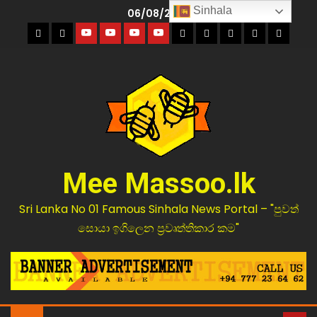
Sinhala
06/08/2026
Mee Massoo.lk
Sri Lanka No 01 Famous Sinhala News Portal – "පුවත්
සොයා ඉගිලෙන ප්‍රවෘත්තිකාර කම"