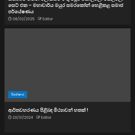
සෙට් එක – මහාචාර්ය මයුර සමරකෝන් හෙළිකළ සමාජ
පර්යේෂණය
08/02/2025
Editor
විශේෂාංග
ආර්තවහරණය පිළිබඳ මිථ්‍යාවන් හතක් !
23/01/2024
Editor