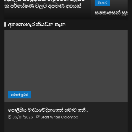
ව්‍යාපාර
සතොසෙන් සුපර් වැඩක් ..
අතනොහැර කියවන තැන
නවතම පුවත්
පොලිසිය මාධ්‍යවේදියාගෙන් සමාව ගනී..
06/01/2026
Staff Writer Colombo