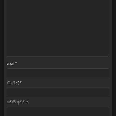
නම
*
ඊමේල්
*
වෙබ් අඩවිය