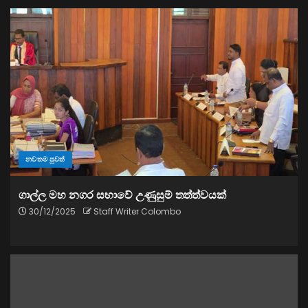
නවතම පුවත්
ගාල්ල මහ නගර සභාවේ උණුසුම් තත්ත්වයක්
30/12/2025
Staff Writer Colombo