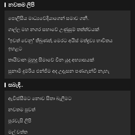
නවතම ලිපි
පොලිසිය මාධ්‍යවේදියාගෙන් සමාව ගනී..
ගාල්ල මහ නගර සභාවේ උණුසුම් තත්ත්වයක්
“ඉවත් වෙනු” තිබුණත්, මෙරට අයිස් මත්ද්‍රව්‍ය භාවිතය
ඉහළට
තායිවාන මුහුදු සීමාවේ චීන යුද අභ්‍යාසයක්
සුනාමි දුම්රිය එන්ජිම අද උදෑසන පණගැන්වී නැහැ
සබැඳි..
ඇවිස්සීමට නොව සිතා බැලීමට
නවතම පුවත්
පුරවැසි ලිපි
මල් වත්ත