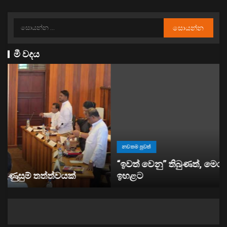
මී වදය
නවතම පුවත්
“ඉවත් වෙනු” තිබුණත්, මෙරට අයිස් මත්ද්‍රව්‍ය භාවිතය
ඉහළට