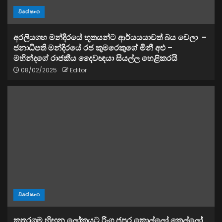
විශේෂාංග
අරලියගහ මන්දිරයේ භූතයන්ට ආර්යයයාවත් බය වෙලා –
ජනාධිපති මන්දිරයේ රජ කුමරෙකුගේ මිනී අළු –
මහින්දගේ රාජකීය දෛවඥයා සියල්ල හෙළිකරයි
08/02/2025
Editor
විශේෂාංග
කතරගම හිඟන ලෝකයට රිංගු ජපුර කොල්ලෝ කෙල්ලෝ