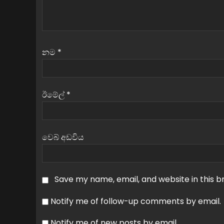
නම
*
ඊමේල්
*
වෙබ් අඩවිය
Save my name, email, and website in this b
Notify me of follow-up comments by email.
Notify me of new posts by email.