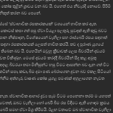
ෂ තුළින් ශ්‍රාවය වන බව යි. එහෙත් එය නිවැරදි නොවේ. පිරිමි
 නිකුත් කරන බව පෙනේ.
්සේ ‘ස්වාභාවික රසකාරකයක්’ වශයෙන් භාවිත කර ඇත.
ි කොටස් කපා ගත් පසු ඒවා වියළා පලතුරු සුවඳක් ඇති කුඩු බවට
න නිෂ්පාදන, විශේෂයෙන් වැනිලා සහ රාස්බෙරි රසය සඳහාත්
් සඳහා රසකාරකයක් ලෙසත් භාවිත කරයි. තව ද පුරාණ යුගයේ
ිබෙන බව යි. එහෙයින් ඔවුහු ක්‍රීඩාවක් ලෙස බීවරයින් දඩයම්
ෙත විකිණූහ. මෙසේ දඩයම් කරද්දී බීවරයින් සිදු කළ අමුතු
ේ. අදාළ බීවරයා තමා මිනිසුන්ට හසු වීමට ආසන්න බව දැන ගත් විට
කටින් සපා, කඩා, බිම දමා පණ බේරාගෙන දුවන බව එකල සිටියෝ
පැන්නීම අත්හැර, වෘෂණ කෝෂ යුගළ පමණක් අහුලාගෙන නැවත
නැත. ස්වාභාවික ආහාර ද්‍රව්‍ය සෑම විටම පෙනෙනා තරම් ම යහපත්
ත්, ඔබට වැනිලා හෝ බෙරී බීම රස විඳීමට ඇති හොඳම ක්‍රමය
 බෙරි සමඟ ඒවා මිශ්‍ර කිරීමයි. ඊළඟ වතාවේ ඔබ ස්වාභාවික වැනිලා