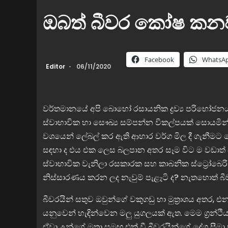
ඔබත් බීවර කෝෂ කනව
Facebook
WhatsA
Editor
06/11/2020
වර්තමානයේ අපි බොහෝ රසායනික ද්‍රව්‍ය පරිභෝජනය 
ස්වාභාවික හා සෞඛ්‍ය සම්පන්න විකල්පයක් සොයමින් ස
වශයෙන් ලේබල් කර ඇති ආහාර වර්ග මිල දී ගැනීමට බ
සඳහා ද එය එක ලෙස බලපාන අතර සෑම විට ම වඩාත් ජන
ස්වාභාවික වැනිලා රසකාරක සහ කාබනික ස්ට්‍රෝ
නිස්සාරණය කරන ලද නැවුම් පැළෑටි ද? නැතහොත් බී
බීවරයින් සතුව ඔවුන්ගේ වකුගඩු හා මුත්‍රාශය අතර, එ
යනුවෙන් හැඳින්වෙන මලු යුගලයක් ඇත. මෙම ග්‍රන්ථිය
ඒවා උන්ගේ මුත්‍රා සමඟ එක් වී බීවරයින්ගේ දේශ සීමා