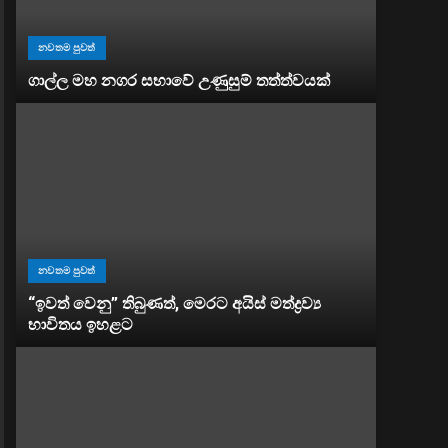
නවතම පුවත්
ගාල්ල මහ නගර සභාවේ උණුසුම් තත්ත්වයක්
නවතම පුවත්
“ඉවත් වෙනු” තිබුණත්, මෙරට අයිස් මත්ද්‍රව්‍ය
භාවිතය ඉහළට