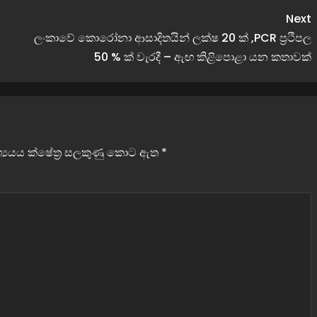
Next
ලංකාවේ කොරෝනා ආසාදිතයින් ලක්ෂ 20 ක් ,PCR ප්‍රථිපල
50 % ක් වැරදී – ඇඟ කිළිපොළා යන කතාවක්
වශ්‍යයය ක්ෂේත්‍ර සලකුණු කොට ඇත
*