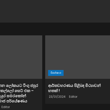
විශේෂාංග
න ලෝකයට රිංගු ජපුර
ආර්තවහරණය පිළිබඳ මිථ්‍යාවන්
ෙල්ලෝ සෙට් එක –
හතක් !
මයුර සමරකෝන්
23/01/2024
Editor
මාජ පර්යේෂණය
Editor