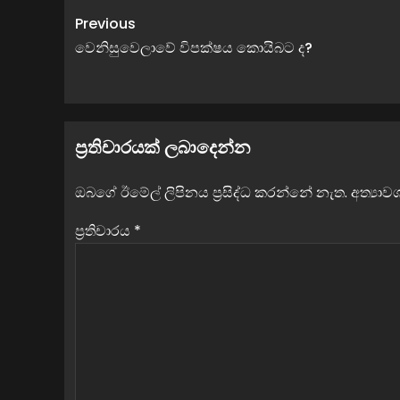
Previous
වෙනිසුවෙලාවේ විපක්ෂය කොයිබට ද?
ප්‍රතිචාරයක් ලබාදෙන්න
ඔබගේ ඊමේල් ලිපිනය ප්‍රසිද්ධ කරන්නේ නැත.
අත්‍යා
ප්‍රතිචාරය
*