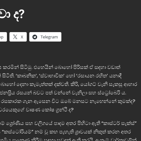
ා ද?
pp
X
Telegram
කරමින් සිටිමු. එහෙයින් බොහෝ පිරිසක් ඒ සඳහා වඩාත්
ිටිති. ‘කාබනික’, ‘ස්වාභාවික’ හෝ ‘රසායන රහිත’ යනාදී
ොහෝ දෙනා කැමැත්තක් දක්වති. කිරි, යෝගට් වැනි සැකසූ ආහාර
ප්‍රිය රසයන් බවට පත් වන්නේ වැනිලා සහ ස්ට්‍රෝබෙරි ය.
බෙරි රසකාරක ගැන ඇසෙන විට ඔබේ මනසට නැඟෙන්නේ කුමක්ද?
වරයෙකුගේ වෘෂණ කෝෂ ග්‍රන්ථි ද?
නම් ශ්‍රෝණිය සහ වලිගයේ පාදම අතර පිහිටා ඇති “කාස්ටර් සැක්ස්”
 “කස්ටෝරියම්” නම් වූ කහ පැහැති ශ්‍රාවයක් නිකුත් කරන අතර
 භූමිය සලකුණු කිරීම සඳහා සුවඳක් ඇති කරයි. ඇතැම් වාර්තාවලින්