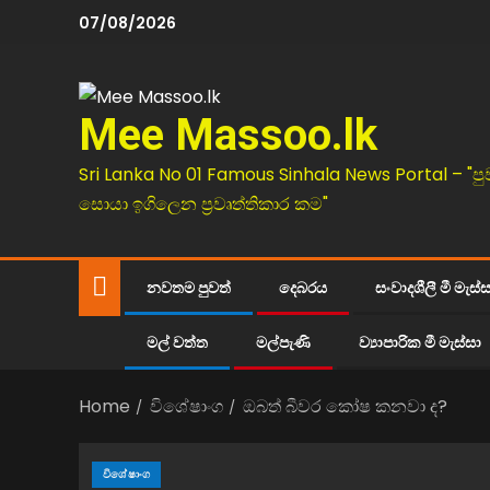
07/08/2026
Mee Massoo.lk
Sri Lanka No 01 Famous Sinhala News Portal – "පු
සොයා ඉගිලෙන ප්‍රවෘත්තිකාර කම"
නවතම පුවත්
දෙබරය
සංවාදශීලී මී මැස්
මල් වත්ත
මල්පැණි
ව්‍යාපාරික මී මැස්සා
Home
විශේෂාංග
ඔබත් බීවර කෝෂ කනවා ද?
විශේෂාංග