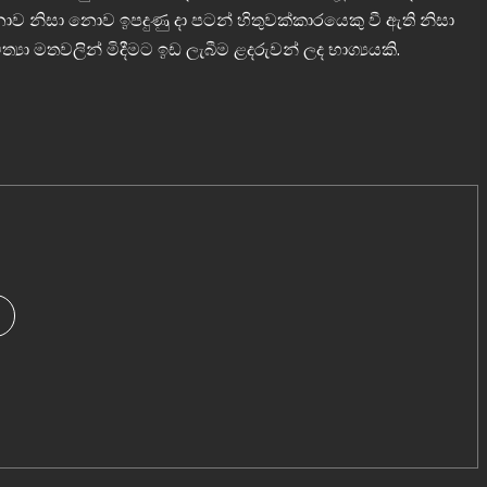
නාව නිසා නොව ඉපදුණු දා පටන් හිතුවක්කාරයෙකු වී ඇති නිසා
්‍යා මතවලින් මිදීමට ඉඩ ලැබීම ළදරුවන් ලද භාග්‍යයකි.