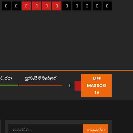
MEE
මැස්සා
පුරවැසි මී මැස්සෝ
MASSOO
TV