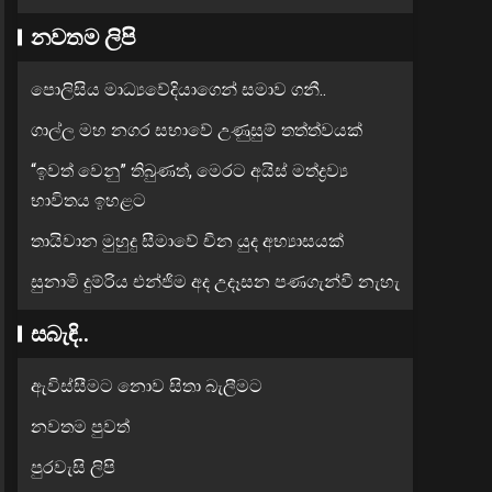
නවතම ලිපි
පොලිසිය මාධ්‍යවේදියාගෙන් සමාව ගනී..
ගාල්ල මහ නගර සභාවේ උණුසුම් තත්ත්වයක්
“ඉවත් වෙනු” තිබුණත්, මෙරට අයිස් මත්ද්‍රව්‍ය
භාවිතය ඉහළට
තායිවාන මුහුදු සීමාවේ චීන යුද අභ්‍යාසයක්
සුනාමි දුම්රිය එන්ජිම අද උදෑසන පණගැන්වී නැහැ
සබැඳි..
ඇවිස්සීමට නොව සිතා බැලීමට
නවතම පුවත්
පුරවැසි ලිපි