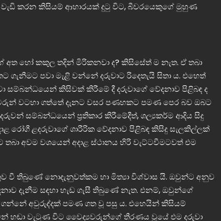
 වැඩි කරන කිසියම් ආහාරයක් දුටු විට, බීවරයෙකුගේ මුහුණ
 අත හෝ කකුල තදින් මිරිකනවා ද? කිසිසේත් ම නැත. ඒ තබා
අතට ගැනීමට පවා මැළි වන්නේ දරුවාට රිදෙතැයි සිතා ය. එහෙත්
 සම්බන්ධයෙන් කිසිවක් කිරීමේ දී දරුවාගේ වේදනාව පිළිබඳ ද
ෛද්‍යවරුන් වටහා ගත්තේ දැනට වසර පණහකට පමණ පෙර බව ඔබට
වන් සම්බන්ධයෙන් ප්‍රතිකාර කිරීමේදීත්, ශල්‍යකර්ම ආදිය සිදු
දාළ රෝගී ළදරුවාගේ ශාරීරික වේදනාව පිළිබඳ කිසිදු සැලකිල්ලක්
ීමට තබා අවම වශයෙන් අදාළ ස්ථානය හිරි වැට්ටවීමටවත් එම
 වී තිබු‌ණේ නොදැනුවත්කම හා මිත්‍යා විශ්වාස යි. ඔවුන්ට අනුව
ව දැනීම සඳහා හැඩ ගැසී තිබුණේ නැත. එනම්, ඔවුන්ගේ
නේ අවුරුද්දක් පමණ ගත වූ පසු ය. එහෙයින් කිසියම්
වෙන් හඬා වැටුණ විට වෛද්‍යවරුන්ගේ තීරණය වූයේ එම දරුවා