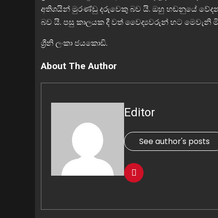
අතිශයින් මුරණ්ඩු දරුවෙකු බව යි. ඔහු හඬනුයේ වේද
බව යි. පසු කාලයක දී වත් වෛද්‍යවරුන් හට මෙවැනි මිත
ශ්‍රීනි ලංකා ජයකොඩි.
About The Author
Editor
See author's posts