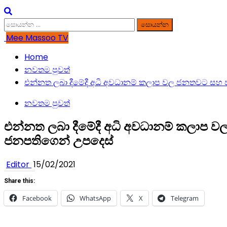
සොයන්න:
Mee Massoo TV
Home
නවතම පුවත්
එන්නත ලබා දීමේදී අධි අවධානම් කලාප වල ජනතවට සහ ජ
නවතම පුවත්
එන්නත ලබා දීමේදී අධි අවධානම් කලාප 
ජනපතිගෙන් උපදෙස්
Editor
15/02/2021
Share this:
Facebook
WhatsApp
X
Telegram