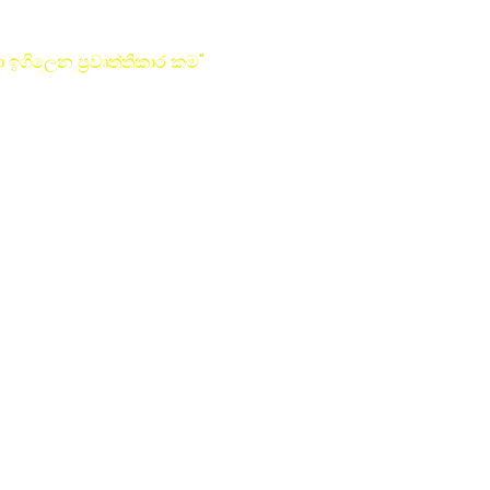
 ඉගිලෙන ප්‍රවෘත්තිකාර කම"