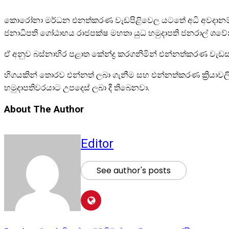
කොරෝනා මර්ධන එනත්කරණ වැඩපිළිවෙල යටතේ අධි අවදානම් ස
ජනාධිපති ගෝඨාභය රාජපක්ෂ මහතා යුධ හමුදාපති ජනරාල් ශවේන්ද්
ඒ අනුව බස්නාහිර පළාත කේන්ද්‍ර කරගනිමින් එන්නත්කරණ වැඩස
හිගයකින් තොරව එන්නත් ලබා ගැනීම සහ එන්නත්කරණ ක්‍රියාවල
හමුදාපතිවරයාට උපදෙස් ලබා දී තිබෙනවා.
About The Author
Editor
See author's posts