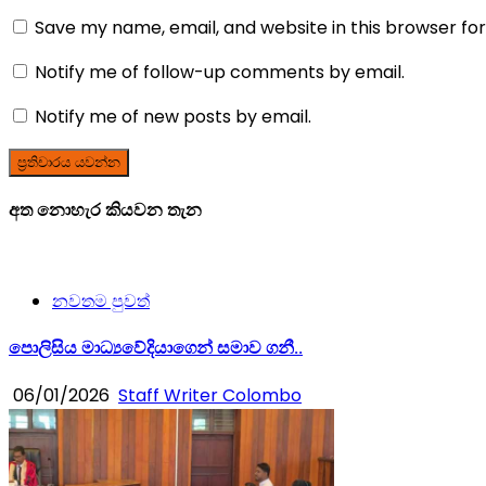
Save my name, email, and website in this browser fo
Notify me of follow-up comments by email.
Notify me of new posts by email.
අත නොහැර කියවන තැන
නවතම පුවත්
පොලිසිය මාධ්‍යවේදියාගෙන් සමාව ගනී..
06/01/2026
Staff Writer Colombo