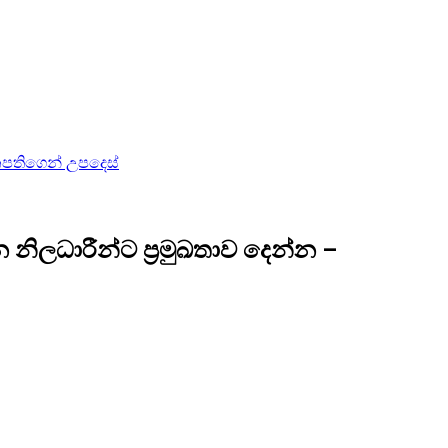
නපතිගෙන් උපදෙස්
ලධාරීන්ට ප්‍රමුඛතාව දෙන්න –