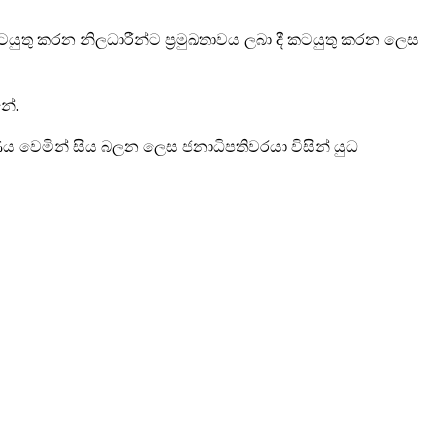
කරන නිලධාරීන්ට ප්‍රමුඛතාවය ලබා දී කටයුතු කරන ලෙස
නේ.
ය වෙමින් සිය බලන ලෙස ජනාධිපතිවරයා විසින් යුධ