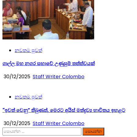
නවතම පුවත්
ගාල්ල මහ නගර සභාවේ උණුසුම් තත්ත්වයක්
30/12/2025
Staff Writer Colombo
නවතම පුවත්
“ඉවත් වෙනු” තිබුණත්, මෙරට අයිස් මත්ද්‍රව්‍ය භාවිතය ඉහළට
30/12/2025
Staff Writer Colombo
සොයන්න: