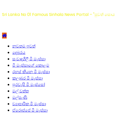
Sri Lanka No 01 Famous Sinhala News Portal – "පුවත් සොයා
Primary
නවතම පුවත්
Menu
දෙබරය
සංවාදශීලී මී මැස්සා
මී මැස්සාගේ කොළම
රහස් කියන මී මැස්සා
කලාබර මී මැස්සා
පුරවැසි මී මැස්සෝ
මල් වත්ත
මල්පැණි
ව්‍යාපාරික මී මැස්සා
ඒරොප්පේ මී මැස්සා