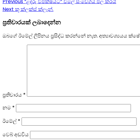
Post
Previous
“ළදරු විපක්ෂයට” විමල් සංවේගය පල කරයි
Next
කූ ක්ලක්ස් ක්ලෑන්.
navigation
ප්‍රතිචාරයක් ලබාදෙන්න
ඔබගේ ඊමේල් ලිපිනය ප්‍රසිද්ධ කරන්නේ නැත.
අත්‍යාවශ්‍යයය ක්
ප්‍රතිචාරය
*
නම
*
ඊමේල්
*
වෙබ් අඩවිය