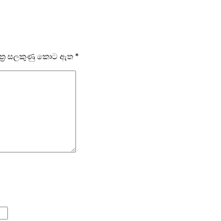
ෂේත්‍ර සලකුණු කොට ඇත
*