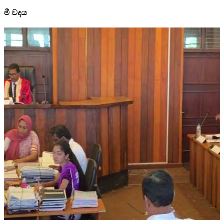
මී වදය