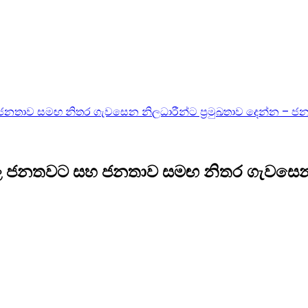
නතාව සමඟ නිතර ගැවසෙන නිලධාරීන්ට ප්‍රමුඛතාව දෙන්න – ජ
වල ජනතවට සහ ජනතාව සමඟ නිතර ගැවසෙන නි