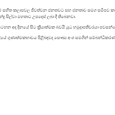
හිත කලාපවල ජීවත්වන ජනතවට සහ ජනතාව සමග සමීපව කටයුතු 
‍ර සිල්වා මහතාට උපදෙස් ලබා දී තිබෙනවා.
ටහන අද දිනයේ සිට ක්‍රියාත්මක බවයි යුධ හමුදාපතිවරයා පවසන්
ියේ ගුණාත්මකභාවය පිළිබඳවද සෞඛ්‍ය අංශ සමගින් සම්බන්ධීකරණ