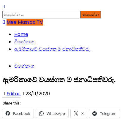
සොයන්න:
Mee Massoo TV
Home
විශේෂාංග
ඇමරිකාවේ වයස්ගත ම ජනාධිපතිවරු.
විශේෂාංග
ඇමරිකාවේ වයස්ගත ම ජනාධිපතිවරු.
Editor
23/11/2020
Share this:
Facebook
WhatsApp
X
Telegram