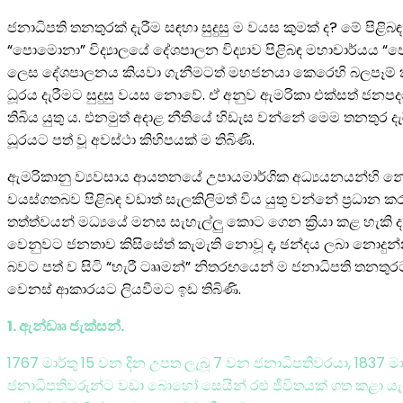
ජනාධිපති තනතුරක් දැරීම සඳහා සුදුසු ම වයස කුමක් ද? මේ පි
“පොමොනා” විද්‍යාලයේ දේශපාලන විද්‍යාව පිළිබඳ මහාචාර්යය “ජෝ
ලෙස දේශපාලනය කියවා ගැනීමටත් මහජනයා කෙරෙහි බලපෑම් කිරීම
ධූරය දැරීමට සුදුසු වයස නොවේ. ඒ අනුව ඇමරිකා එක්සත් ජනප
තිබිය යුතු ය. එනමුත් අදාළ නීතියේ හිඩැස වන්නේ මෙම තනතුර
ධූරයට පත් වූ අවස්ථා කිහිපයක් ම තිබිණි.
ඇමරිකානු ව්‍යවසාය ආයතනයේ උපායමාර්ගික අධ්‍යයනයන්හි නේව
වයස්ගතබව පිළිබඳ වඩාත් සැලකිලිමත් විය යුතු වන්නේ ප්‍රධාන 
තත්ත්වයන් මධ්‍යයේ මනස සැහැල්ලු කොට ගෙන ක්‍රියා කළ හැකි 
වෙනුවට ජනතාව කිසිසේත් කැමැති නොවූ ද, ඡන්දය ලබා නොදුන්නා වූ
බවට පත් ව සිටි “හැරී ටෲමන්” නිතරඟයෙන් ම ජනාධිපති තනතුර
වෙනස් ආකාරයට ලියවීමට ඉඩ තිබිණි.
1. ඇන්ඩෲ ජැක්සන්.
1767 මාර්තු 15 වන දින උපත ලැබූ 7 වන ජනාධිපතිවරයා, 1837 මාර
ජනාධිපතිවරුන්ට වඩා බොහෝ සෙයින් රළු ජීවිතයක් ගත කළා යැ