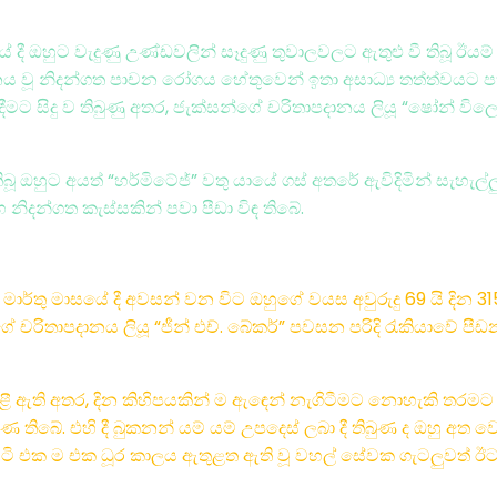
ී ඔහුට වැදුණු උණ්ඩවලින් සෑදුණු තුවාලවලට ඇතුළු වී තිබූ ඊයම් 
ූ නිදන්ගත පාචන රෝගය හේතුවෙන් ඉතා අසාධ්‍ය තත්ත්වයට පත් ව 
සිදු ව තිබුණු අතර, ජැක්සන්ගේ චරිතාපදානය ලියූ “ෂෝන් විලෙ
බූ ඔහුට අයත් “හර්මිටේජ්” වතු යායේ ගස් අතරේ ඇවිදිමින් සැහැල්
ිදන්ගත කැස්සකින් පවා පීඩා විඳ තිබේ.
්තු මාසයේ දී අවසන් වන විට ඔහුගේ වයස අවුරුදු 69 යි දින 315 ක
්ගේ චරිතාපදානය ලියූ “ජීන් එච්. බේකර්” පවසන පරිදි රැකියාවේ
ී ඇති අතර, දින කිහිපයකින් ම ඇඳෙන් නැගිටීමට නොහැකි තරමට 
 තිබේ. එහි දී බුකනන් යම් යම් උපදෙස් ලබා දී තිබුණ ද ඔහු අත ව
ව සිටි එක ම එක ධූර කාලය ඇතුළත ඇති වූ වහල් සේවක ගැටලුවත් ඊට 