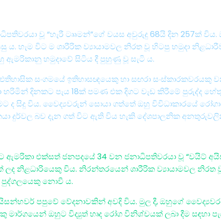
ිපතිවරයා වූ “හැරී ටෲමන්”ගේ වයස අවුරුදු 68යි දින 257ක් විය.
පසු ය. හැම විට ම ශාරීරික ව්‍යායාමවල නිරත වූ හිටපු හමුදා නිළධා
රිකානු හමුදාවේ සිටිය දී පුහුණු වූ සැටි ය.
ඓතිහාසික සංගමයේ ඉතිහාසඥයෙකු හා සඟරා සංස්කාරකවරයකු වන “ව
රිමින් දිනකට පැය 18ක් පමණ එක දිගට වැඩ කිරීමේ පුරුද්ද හේතුවෙන
 ද සිදු විය. වෛද්‍යවරුන් සොයා ගත්තේ ඔහු විවිධාකාරයේ රෝගා
දුර්වල බව දැන ගත් විට ඇති විය හැකි දේශපාලනික අනතුරුවලින
 ඇමරිකා එක්සත් ජනපදයේ 34 වන ජනාධිපතිවරයා වූ “වයිට් අයිසන
ක් ලද නිළධාරියෙකු විය. නිරන්තරයෙන් ශාරීරික ව්‍යායාමවල නිර
 පුද්ගලයෙකු නොවී ය.
ිටි අයිසන්හවර් පපුවේ වේදනාවකින් අවදි විය. මුල දී, ඔහුගේ 
ු මාර්ගයෙන් ඔහුට විද්‍යුත් හෘද රෝග විනිශ්චයක් ලබා දීම සඳ