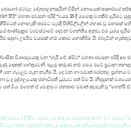
ළිබඳ බොහෝ රටවල දේශපාලනඥයින් විසින් නොයෙක් ආකාරයේ තර්ක වි
න් සීරි” මහතා පවසන පරිදි “වයස 21 දී යමෙකු වගකීම් දැරීමට සුද
ටත් නොහැකි තරමට වැරදි සිතිවිලිවලින් ගහණ වූ මනසක් සහිත ප
දයේ ආණ්ඩුක්‍රම ව්‍යවස්ථාවේ දෙවන වගන්තිය අනුව, එම ධූරය ද
 දැරීම සඳහා උපරිම වයසක් නම් කොට නොතිබීම යි. එබැවින් හැත්
ාසික විශාරදයෙකු වන “ගැරී ජේ. ෂ්මිට්” මහතා පවසන පරිදි අ
කරුණු දෙකක් හේතුවෙනි. පළමු කරුණ නම් මෙය රටේ ප්‍රධාන තනතුර 
ද? යන ගැටලුව පැන නැගීම යි. දෙ වන හා වඩාත් බරපතල ප්‍රශ්නය 
 ද පුද්ගලයෙකු ජනාධිපති ධූරයට පත් වීම යි. නිදසුනක් වශයෙන් “ෆ
ට පත් විය. එහෙත් ඒ වෙනුවට ජනතාව වඩාත් කැමැති වූ “හෙන්රි 
්තු මාසයේ දී සිය දෙවන ධුර කාලය සම්පූර්ණ කරන විට ඔහුගේ වයස අ
යි සැලකෙන ජැක්සන්, ඕනෑ ම ආකාරයක අභියෝගයක් භාර ගැනීමට සූ