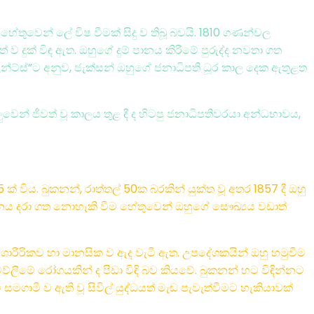
හේතුවෙන් ලේ විෂ වීමක් සිදු ව තිබූ බවයි. 1810 ගණන්වල
දුක් විඳ ඇත. ඔහුගේ දුම් පානය කිරීමේ පුරුද්ද නවතා ගත
න්ට්ස්”ට අනුව, ජැක්සන් ඔහුගේ ජනාධිපති ධූර කාල දෙක ඇතුළත
ලුවෙන් ජීවත් වූ කාලය තුළ දී ද හිටපු ජනාධිපතිවරයා අන්ධභාවය,
් විය. බුකනන්, රාත්තල් 50ක බරකින් යුක්ත වූ අතර 1857 දී ඔහු
 පීඩනය දරා ගත නොහැකි වීම හේතුවෙන් ඔහුගේ සෞඛ්‍යය වඩාත්
ශාරීරිකව හා මානසික ව ඇද වැටී ඇත. උපදේශකයින් ඔහු හමුවීම
ෙව්ලීමේ රෝගයකින් ද පීඩා විඳි බව කියවේ. බුකනන් හට විඳින්නට
සමගාමී ව ඇති වූ සිවිල් යුද්ධයත් මැඬ පැවැත්වීමට හැකියාවක්