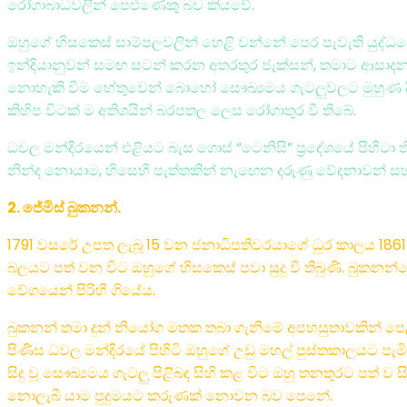
රෝගාබාධවලින් පෙළුණෙකු බව කියවේ.
ඔහුගේ හිසකෙස් සාම්පලවලින් හෙළි වන්නේ පෙර පැවැති යුද්ධයේ ද
ඉන්දියානුවන් සමඟ සටන් කරන අතරතුර ජැක්සන්, තමාට ආසාදනය ව
නොහැකි වීම හේතුවෙන් බොහෝ සෞඛ්‍යමය ගැටලුවලට මුහුණ දීමට 
කිහිප විටක් ම අතිශයින් බරපතල ලෙස රෝගාතුර වී තිබේ.
ධවල මන්දිරයෙන් එළියට බැස ගොස් “ටෙනිසි” ප්‍රදේශයේ පිහිටා ති
නින්ද නොයාම, හිසෙහි පැත්තකින් නැඟෙන දරුණු වේදනාවන් සහ න
2. ජේමිස් බුකනන්.
1791 වසරේ උපත ලැබූ 15 වන ජනාධිපතිවරයාගේ ධුර කාලය 1861 මාර
බලයට පත් වන විට ඔහුගේ හිසකෙස් පවා සුදු වී තිබුණි. බුකනන
වේගයෙන් පිරිහී ගියේය.
බුකනන් තමා දුන් නියෝග මතක තබා ගැනීමේ අපහසුතාවකින් පෙළ
පිණිස ධවල මන්දිරයේ පිහිටි ඔහුගේ උඩු මහල් පුස්තකාලයට පැමිණ
සිදු වූ සෞඛ්‍යමය ගැටලු පිළිබඳ සිහි කළ විට ඔහු තනතුරට පත් 
නොලැබී යාම පුදුමයට කරුණක් නොවන බව පෙනේ.