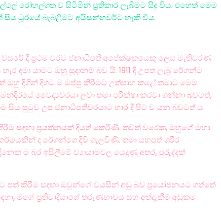
්ලේ රෝහල්ගත ව සිටිමින් ප්‍රතිකාර ලැබීමට සිදු විය. එහෙත් මෙම
සිය ධූරයේ බැබළීමට අයිසන්හවර්ට හැකි විය.
80 වසරේ දී ප්‍රථම වරට ජනාධිපති අපේක්ෂකයෙකු ලෙස මැතිවරණ
ර දමා යාමට ඔහු සූදානම් බව යි. 1911 දී උපත ලැබූ රේගන්ට
 ඔහු දිගින් දිගට ම ඔප්පු කිරීමට උත්සාහ කළේ තමාට මෙම
මන්දිරයේ වෛද්‍යවරයා ලවා තමා පරීක්ෂා කරවා ගන්නා බවටත්,
සිය පුටුව උප ජනාධිපතිවරයාට භාර දී පිට ව යන බවටත් ය.
ිරීම සඳහා ප්‍රයත්නයක් දියත් කෙරිණි. තවත් වරෙක, ඔහුගේ මහා
කර්මයකින් ද රේගන්ගෙ දිවි ගැලවිණි. තමා යහපත් ශරීර
ෙක ම බර ඉසිලීමේ ව්‍යායාමවල යෙදුණු අතර, පුරුද්දක්
ට පත් කිරීම සඳහා ඔවුන්ගේ වයසින් අඩු බව ප්‍රයෝජනයට ගත්තේ
 සඳහා, මගේ ප්‍රතිවාදියාගේ තරුණභාවය සහ අත්දැකීම් අඩුකම