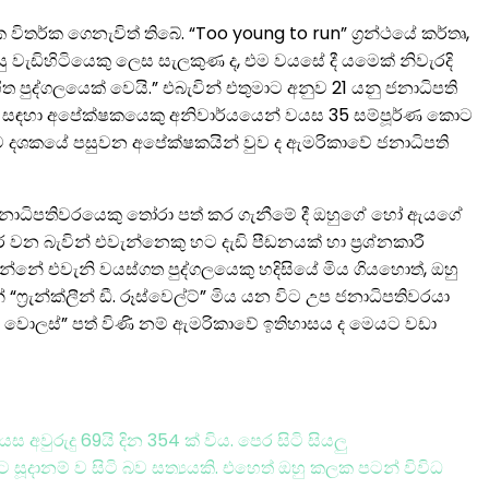
තර්ක ගෙනැවිත් තිබේ. “Too young to run” ග්‍රන්ථයේ කර්තෘ,
ුසු වැඩිහිටියෙකු ලෙස සැලකුණ ද, එම වයසේ දී යමෙක් නිවැරදි
ුද්ගලයෙක් වෙයි.” එබැවින් එතුමාට අනුව 21 යනු ජනාධිපති
ැරීම සඳහා අපේක්ෂකයෙකු අනිවාර්යයෙන් වයස 35 සම්පූර්ණ කොට
තෑව දශකයේ පසුවන අපේක්ෂකයින් වුව ද ඇමරිකාවේ ජනාධිපති
ප ජනාධිපතිවරයෙකු තෝරා පත් කර ගැනීමේ දී ඔහුගේ හෝ ඇයගේ
වන බැවින් එවැන්නෙකු හට දැඩි පීඩනයක් හා ප්‍රශ්නකාරී
වන්නේ එවැනි වයස්ගත පුද්ගලයෙකු හදිසියේ මිය ගියහොත්, ඔහු
්‍රැන්ක්ලීන් ඩී. රූස්වෙල්ට්” මිය යන විට උප ජනාධිපතිවරයා
ඒ. වොලස්” පත් විණි නම් ඇමරිකාවේ ඉතිහාසය ද මෙයට වඩා
වුරුදු 69යි දින 354 ක් විය. පෙර සිටි සියලු
දානම් ව සිටි බව සත්‍යයකි. එහෙත් ඔහු කලක පටන් විවිධ