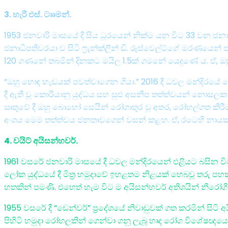
3. හැරී එස්. ටෲමන්.
1953 ජනවාරි මාසයේ දී සිය ධූරයෙන් නික්ම යන විට 33 වන ජනාධ
ජනාධිපතිවරයා ව සිටි ෆ්‍රැන්ක්ලීන් ඩී. රූස්වෙල්ට්ගේ මරණයෙන් 
120 ගණනේ තබමින් දිනකට මයිල 1.5ක් ගමනේ යෙදුණේ ය. ඒ, ඔහු ඇම
“ඔහු හොඳ හැඩයක් පවත්වාගෙන ගියා.” 2016 දී ධවල මන්දිරයේ 
දී ඇති වූ කොරියානු යුද්ධය සහ සුළු අසනීප තත්ත්වයන් නොසලකා හ
ඍතුවේ දී ඔහු බොහෝ සෙයින් රෝගාතුර වූ අතර, රෝහල්ගත කිරීමට
අංශය මෙම තත්ත්වය ජනතාවගෙන් වසන් කළහ. ඒ, රටෙහි නායකයා 
4. වයිට් අයිසන්හවර්.
1961 වසරේ ජනවාරි මාසයේ දී ධවල මන්දිරයෙන් එළියට බසින විට
ලෝක යුද්ධයේ දී මිත්‍ර හමුදාවේ ඉහළතම නිළයක් හෙබවූ තරු පහ
හතකින් පමණි. එහෙත් හැම විට ම අයිසන්හවර් අතිශයින් නීරෝගී
1955 වසරේ දී “ඩෙන්වර්” ප්‍රදේශයේ නිවාඩුවක් ගත කරමින් ස
පිහිටි හමුදා රෝහලකින් ගෙන්වා ගනු ලැබූ හෘද රෝග විශේෂඥයෙක