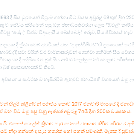
 දී සිය ධූරයෙන් විශ්‍රාම ගන්නා විට වයස අවුරුදු 68කුත් දින 22
ව සේවය කිරීමෙන් පසු ඔහු ජනාධිපතිවරයා ලෙස “ඕවල්” කාර්යාලය
හිටපු “යේල්” විශ්ව විද්‍යාලයීය බේස්බෝල් තරුව, සිය ජීවිතයේ හ
 දී ක්‍රීඩා වෙබ් අඩවියක් වන “ද අන්ඩීෆීටඩ්”හි ප්‍රකාශයක් කරමින
බවද්දී පවා වරින් වර වාර්තාකරුවන් ගෙන්වා ගනිමින් සිය වේ
විවාදයක දී හදිසියේ ම බුෂ් සිය අත් ඔරලෝසුවෙන් වෙලාව පරීක්ෂ
වා බුෂ් අපොහොසත් වී තිබේ.
ේ අවසානය සාර්ථක ව හැසිරවීම ඇතුළුව ජනාධිපති වශයෙන් ඔහු ල
ිටෙන් හිලරි ක්ලින්ටන් පරාජය කොට 2017 ජනවාරි මාසයේ දී ජනාධි
ඒ වන විට ඔහු පසු වනු ඇත්තේ අවුරුදු 74යි දින 200ක වයසක ය.
යි. එහෙත් ගොල්ෆ් ක්‍රීඩාව හැර වෙනත් ව්‍යායාම කිරීම ශරීරයට අහිතක
ාත්‍රියට නිදා ගන්නේ ද පැය හතරක් හෝ පහක් පමණකි. මෑතක දී ප්‍ර