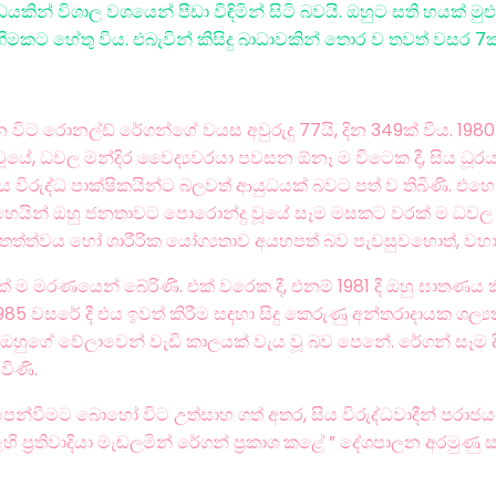
් විශාල වශයෙන් පීඩා විඳිමින් සිටි බවයි. ඔහුට සති හයක් මුළුල
හේතු විය. එබැවින් කිසිදු බාධාවකින් තොර ව තවත් වසර 7ක් 
 විට රොනල්ඩ් රේගන්ගේ වයස අවුරුදු 77යි, දින 349ක් විය. 19
ේ, ධවල මන්දිර වෛද්‍යවරයා පවසන ඕනෑ ම විටෙක දී, සිය ධූරය හැ
ිරුද්ධ පාක්ෂිකයින්ට බලවත් ආයුධයක් බවට පත් ව තිබිණි. එහෙත්
 එහෙයින් ඔහු ජනතාවට පොරොන්දු වූයේ සෑම මසකට වරක් ම ධවල 
්ත්වය හෝ ශාරීරික යෝග්‍යතාව අයහපත් බව පැවසුවහොත්, වහාම 
ක් ම මරණයෙන් බේරිණි. එක් වරෙක දී, එනම් 1981 දී ඔහු ඝාතණය ක
985 වසරේ දී එය ඉවත් කිරීම සඳහා සිදු කෙරුණු අන්තරාදායක ශල්‍ය
ඔහුගේ වේලාවෙන් වැඩි කාලයක් වැය වූ බව පෙනේ. රේගන් සෑම දින
 විණි.
ෙන්වීමට බොහෝ විට උත්සාහ ගත් අතර, සිය විරුද්ධවාදීන් පරාජය
හි ප්‍රතිවාදියා මැඬලමින් රේගන් ප්‍රකාශ කළේ ” දේශපාලන අරමුණු