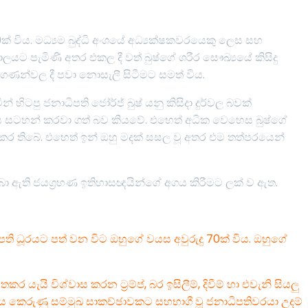
0ක් විය. මධ්‍යම බුද්ධි අංශයේ අධ්‍යක්ෂකවරයෙකු ලෙස සහ
ට පැමිණි අතර එකල දී වත් බුෂ්ගේ ශරීර සෞඛ්‍යයේ කිසිදු
ැට ගණන්වල දී පවා නොසැලී සිටීමට සමත් විය.
් හිටපු ජනාධිපති ජෝර්ජ් බුෂ් යනු කිසිදා දුර්වල බවක්
ගය සටහන් කරවා ගත් බව කියවේ. එහෙත් අධික වෙහෙස බුෂ්ගේ
ා කර තිබේ. එහෙත් ඉන් ඔහු මදක් සසල වූ අතර එම තත්පරයෙන්
බා ඇති ජයග්‍රහණ ඉතිහාසඥයින්ගේ අගය කිරීමට ලක් ව ඇත.
පති ධූරයට පත් වන විට ඔහුගේ වයස අවුරුදු 70ක් විය. ඔහුගේ
ර යැයි විශ්වාස කරන ට්‍රම්ප්, බර ඉසිලීම්, දිවීම් හා එවැනි සියලු
චාරය කෙරුණු සම්මුඛ සාකච්ඡාවකට සහභාගී වූ ජනාධිපතිවරයා උදම්