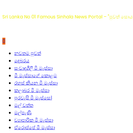
Sri Lanka No 01 Famous Sinhala News Portal – "පුවත් සොයා
Primary
නවතම පුවත්
Menu
දෙබරය
සංවාදශීලී මී මැස්සා
මී මැස්සාගේ කොළම
රහස් කියන මී මැස්සා
කලාබර මී මැස්සා
පුරවැසි මී මැස්සෝ
මල් වත්ත
මල්පැණි
ව්‍යාපාරික මී මැස්සා
ඒරොප්පේ මී මැස්සා