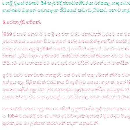
හෙළි වූයේ එවකට 64 හැවිරිදි ජනාධිපතිවරයා බරපතල හෘදයාබාධයකින
කාරණාව ඔහුගේ දේශපාලන ජීවිතයේ කඩා වැටීමකට නොව නැඟීමකට 
5.රොනල්ඩ් රේගන්.
1989 වසරේ ජනවාරි මස දී දෙ වන වරට ජනාධිපති ධූරයට පත් වන
ප්‍රචාරණයේ යෙදෙන විට ඔහුගේ ඡන්ද පොරොන්දු අතරින් එකක් වූය
එකල ද වයස අවුරුදු 69ක් පමණ වූ හෙයින් ඔහුගේ වයස්ගත භාවය ව
තනතුර දැරීම සඳහා ඇති තරම් ශක්තිමත් මනසක් තිබෙන බව යි.
කිසියම් මොහොතක එම වෛද්‍යවරයා විසින් රේගන්ගේ මානසික තත
ප්‍රථම වරට ජනාධිපති තනතුරට පත් වීමෙන් පසු රේගන් කිහිප විට
අන්ත්‍රය තුළ පිළිකාවක් වර්ධනය වී ඇති බව සොයා ගැනුණු අතර 1
සෞඛ්‍යයකින් පසු වන බව ජනතාවට ප්‍රදර්ශනය කිරීම වෙනුවෙන් 
වශයෙන් අසු පිට යාම ද කළේ ය. මේ සියල්ල මාධ්‍ය ඔස්සේ වාර්තා
එපමණක් නොව ඔහු, තමා වයසින් මුහුකුරා ගිය පුද්ගලයෙකු බව ප
ය. 1984 වසරේ දී පමණ කෙරුණු විවාදයක් අතරතුර දී විරුද්ධ පිළෙ
සූරාකෑමට මා උත්සාහ කරන්නේ නැත” යනුවෙනි.