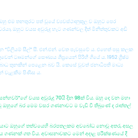
 ඔහු එම තනතුරට පත් වූයේ ව්‍යවස්ථානුකූල ව ඔහුට පෙර
රීවරයා, ඔහුට වයස අවුරුදු හැට ගණන්වල දීත් මිනිත්තුවකට අඩි
ිලියම් සීල්” සී. එන්.එන්. වෙත පැවසුවේ ය. එහෙත් පසු කලක
් ටෲමන්ගේ සෞඛ්‍යය ශීඝ්‍රයෙන් පිරීහී ගියේ ය. 1952 ග්‍රීෂ්ම
බාධ තුනකින් පෙළෙන බව යි. කෙසේ වුවත් ජනාධිපති මාධ්‍ය
් වැළකීම පිණිස ය.
්හවර්”ගේ වයස අවුරුදු 70යි දින 98ක් විය. ඔහු දෙ වන මහා
ත වූ ඔහුගේ බර මෙම වසර ගණනාවට ම වැඩි වී තිබුණේ ද රාත්තල්
වෛද්‍යවරයාට ඔහුගේ තත්වයෙහි බරපතලකම අවබෝධ නොවූ අතර, අසල
හා පැය ගණනක් ගත විය. අවාසනාවකට මෙන් අදාළ පරීක්ෂණයේ දී