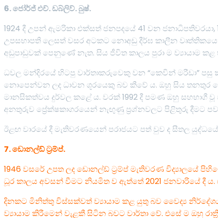
6. ජෝර්ජ් එච්. ඩබ්ලිව්. බුෂ්.
1924 දී උපන් ඇමරිකා එක්සත් ජනපදයේ 41 වන ජනාධිපතිවරයා, 1993
උපසභාපති ලෙසත් වසර අටකට නොඅඩු දීර්ඝ කාලීන වෘත්තිකයෙකු 
අඩුපාඩුවක් පෙනුණේ නැත. සිය ජීවිත කාලය පුරා ම ව්‍යායාම කළ 
ධවල මන්දිරයේ හිටපු වාර්තාකරුවෙකු වන “කෙවින් මරීඩා” පසු කාලයක
නොපෙන්වන ලද ධාවන ශූරයෙකු බව කීවේ ය. ඔහු සිය තනතුර හො
මානසිකත්වය දුර්වල කළේ ය. වරක් 1992 දී පමණ ඔහු සහභාගී වූ 
අනතුරුව ප්‍රේක්ෂකාගරයෙන් නැඟුණු ප්‍රශ්නවලට පිළිතුරු දීමට ප
ඊළඟ වාරයේ දී මැතිවරණයෙන් පරාජයට පත් වුව ද සීතල යුද්ධය
7. ඩොනල්ඩ් ට්‍රම්ප්.
1946 වසරේ උපත ලද ඩොනල්ඩ් ට්‍රම්ප් මැතිවරණ විද්‍යාලයේ පිහ
ධූර කාලය අවසන් වීමට නියමිත ව ඇත්තේ 2021 ජනවාරියේ දී ය. 
දිනකට මිනිත්තු විස්සක්වත් ව්‍යායාම කළ යුතු බව වෛද්‍ය නිර්දේශය 
ව්‍යායාම කිරීමෙන් වැළකී සිටින බවට වාර්තා වේ. එසේ ම ඔහු ර