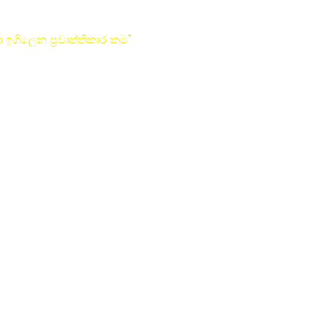
 ඉගිලෙන ප්‍රවෘත්තිකාර කම"