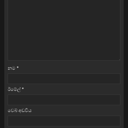
නම
*
ඊමේල්
*
වෙබ් අඩවිය