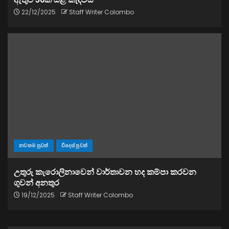
22/12/2025
Staff Writer Colombo
නවතම පුවත්
විදෙස් පුවත්
උතුරු කැරොලිනාවෙන් වාර්තාවන හද කම්පා කරවන
ගුවන් අනතුර
19/12/2025
Staff Writer Colombo