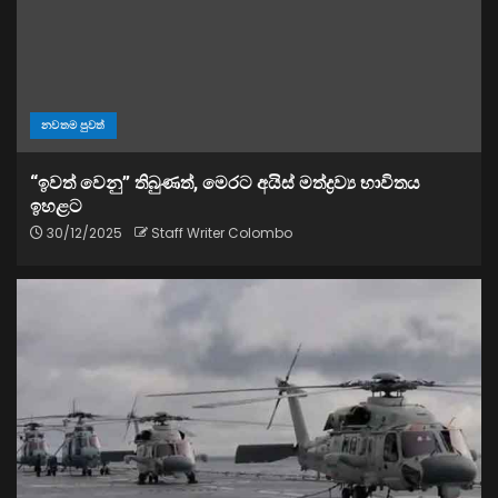
නවතම පුවත්
“ඉවත් වෙනු” තිබුණත්, මෙරට අයිස් මත්ද්‍රව්‍ය භාවිතය
ඉහළට
30/12/2025
Staff Writer Colombo