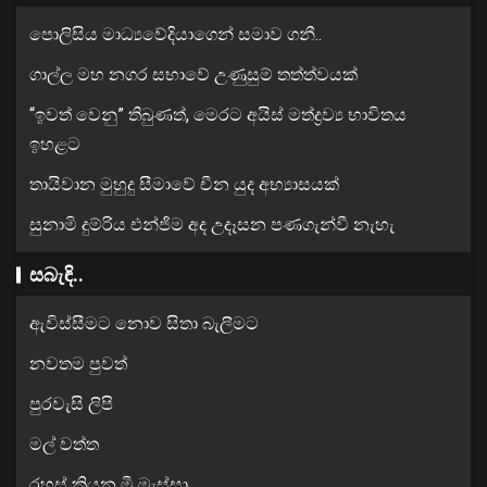
පොලිසිය මාධ්‍යවේදියාගෙන් සමාව ගනී..
ගාල්ල මහ නගර සභාවේ උණුසුම් තත්ත්වයක්
“ඉවත් වෙනු” තිබුණත්, මෙරට අයිස් මත්ද්‍රව්‍ය භාවිතය
ඉහළට
තායිවාන මුහුදු සීමාවේ චීන යුද අභ්‍යාසයක්
සුනාමි දුම්රිය එන්ජිම අද උදෑසන පණගැන්වී නැහැ
සබැඳි..
ඇවිස්සීමට නොව සිතා බැලීමට
නවතම පුවත්
පුරවැසි ලිපි
මල් වත්ත
රහස් කියන මී මැස්සා