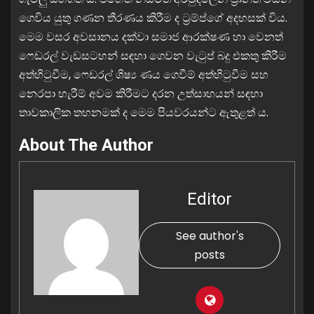
ගෙවිය යුතු ගණන තීරණය කිරීම ද ට්‍රම්ප්ගේ අදහසක් විය.
මෙම වසර අවසානය දක්වා සමාජ ආරක්ෂණ හා වෙනත්
ෆෙඩරල් වැඩසටහන් සඳහා ගෙවන වැටුප් බදු එකතු කිරීම
අත්හිටුවීම, ෆෙඩරල් ශිෂ්‍ය ණය ගෙවීම් අත්හිටුවීම සහ
නෙරපා හැරීම් අවම කිරීමට දරන උත්සාහයන් සඳහා
තාවකාලික තහනමක් ද මෙම පියවරයන්ට ඇතුළත් ය.
About The Author
Editor
See author's
posts