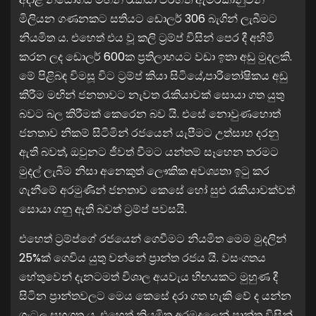
මිලියන ගණනකට සතියට ඩොලර් 306 බැගින් ලැබීමට
නියමිත ය. එහෙත් එය වූ කලි ට්‍රම්ප් විසින් පෙර දී අහිමි
කරන ලද ඩොලර් 600ක ප්‍රතිලාභයට වඩා ඉතා අඩු මුදලකි.
මේ පිළිබඳ විමසූ විට ට්‍රම්ප් කියා සිටියේ,පාරිතෝෂිකය අඩු
කිරීම මඟින් ජනතාවට නැවත රැකියාවක් සොයා ගත යුතු
බවට බල කිරීමක් කෙරෙන බව යි. එසේ නොවුණහොත්
ජනතාව නිකම් සිටිමින් රජයෙන් යැපීමට උත්සාහ දරනු
ඇති බවත්, ඔවුනට ජීවත් වීමට යන්තම් සෑහෙන තරමට
මුදල් ලැබීම නිසා අනෙකුත් ලෞකික අවශ්‍යතා ඉටු කර
ගැනීමේ අරමුණින් ජනතාව කෙසේ හෝ සුළු රැකියාවක්වත්
සොයා ගනු ඇති බවත් ට්‍රම්ප් පවසයි.
එහෙත් ට්‍රම්ප්ගේ රජයෙන් ගෙවීමට නියමිත මෙම මුදලින්
25%ක් ගෙවිය යුතු වන්නේ ප්‍රාන්ත රජය යි. වසංගතය
හේතුවෙන් දැනටමත් විශාල අයවැය හිඟයකට මුහුණ දී
සිටින ප්‍රාන්තවලට මෙය කෙසේ දරා ගත හැකි වේ ද යන්න
ගැටලු සහගත ය. එහෙත් නියමිත අරමුදලෙන් ප්‍රාන්ත විසින්