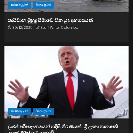
නවතම පුවත්
විදෙස් පුවත්
තායිවාන මුහුදු සීමාවේ චීන යුද අභ්‍යාසයක්
30/12/2025
Staff Writer Colombo
නවතම පුවත්
විදෙස් පුවත්
ට්‍රම්ප් පරිපාලනයෙන් හදිසි තීරණයක්: ශ්‍රී ලංකා තානාපති
ඇතුළු 30ක් යළි කැඳවයි