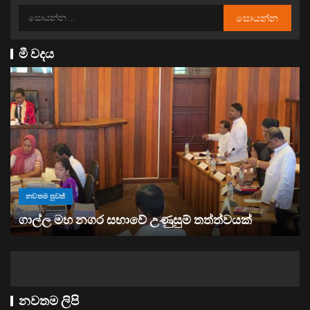
මී වදය
නවතම පුවත්
“ඉවත් වෙනු” තිබුණත්, මෙරට අයිස් මත්ද්‍රව්‍ය භාවිතය
ඉහළට
නවතම ලිපි