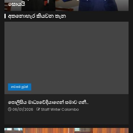
සතොසෙන් සුපර් වැඩක් ..
අතනොහැර කියවන තැන
නවතම පුවත්
පොලිසිය මාධ්‍යවේදියාගෙන් සමාව ගනී..
06/01/2026
Staff Writer Colombo