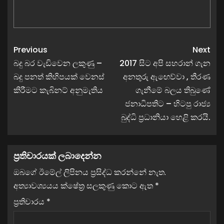
Previous
Next
බදු බර වැඩිවෙන ලකුණු –
2017 සිට අපි සහරාන් ගැන
බදු පනත් කිහිපයක් වෙනස්
අනතුරු ඇඟෙව්වා , තීරණ
කිරීමට කැබිනට් අනුමැතිය
ගැනීමේ බලය තිබුණේ
ජනාධිපතිට – හිටපු රාජ්‍ය
බුද්ධි ප්‍රධානියා හෙළි කරයි.
ප්‍රතිචාරයක් ලබාදෙන්න
ඔබගේ ඊමේල් ලිපිනය ප්‍රසිද්ධ කරන්නේ නැත.
අත්‍යාවශ්‍යයය ක්ෂේත්‍ර සලකුණු කොට ඇත
*
ප්‍රතිචාරය
*