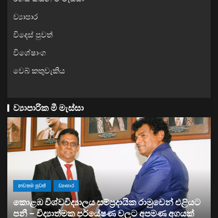
ව්‍යාපාර
විදෙස් පුවත්
විශේෂාංග
වෙබ් කතුවැකිය
ව්‍යාපාරික මී මැස්සා
ව්‍යාපාර