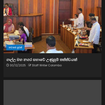
නවතම පුවත්
ගාල්ල මහ නගර සභාවේ උණුසුම් තත්ත්වයක්
30/12/2025
Staff Writer Colombo