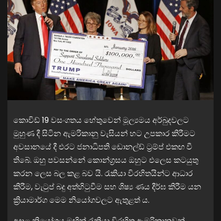
කොවිඩ් 19 වසංගතය හේතුවෙන් මූල්‍යමය අර්බුදවලට
මුහුණ දී සිටින ඇමරිකානු වැසියන් හට උපකාර කිරීමට
අවසානයේ දී එරට ජනාධිපති ඩොනල්ඩ් ට්‍රම්ප් එකඟ වී
තිබේ. ඔහු පවසන්නේ කොන්ග්‍රසය ඔහුට එලෙස කටයුතු
කරන ලෙස බල කළ බව යි. රැකියා විරහිතයින්ට ආධාර
කිරීම, වැටුප් බදු අත්හිටුවීම සහ ශිෂ්‍ය ණය දීර්ඝ කිරීම යන
ක්‍රියාමාර්ග මෙම නියෝගවලට ඇතුළත් ය.
අදාළ නියෝගය මඟින් රැකියා විරහිත ඇමරිකානුවන්