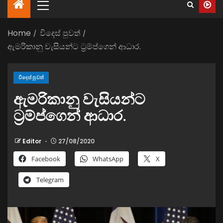
Home
විදෙස් පුවත්
ඇමරිකානු වැසියන්ට ට්‍රම්ප්ගෙන් ආධාර.
විදෙස් පුවත්
ඇමරිකානු වැසියන්ට
ට්‍රම්ප්ගෙන් ආධාර.
Editor
27/08/2020
Facebook
WhatsApp
X
Telegram