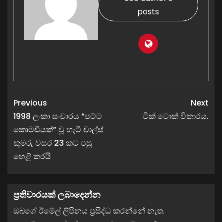
posts
Previous
Next
1998 ලංකා සංචාරය “පට්ට
ටික් ටොක් විකාරය.
කොමඩියක්” වූ හැටි චාල්ස්
කුමරු වසර 23 කට පසු
හෙළි කරයි
ප්‍රතිචාරයක් ලබාදෙන්න
ඔබගේ ඊමේල් ලිපිනය ප්‍රසිද්ධ කරන්නේ නැත.