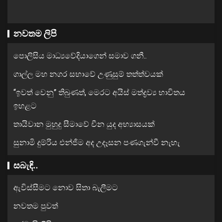
නවතම ලිපි
පොලිසිය මාධ්‍යවේදියාගෙන් සමාව ගනී..
ගාල්ල මහ නගර සභාවේ උණුසුම් තත්ත්වයක්
“ඉවත් වෙනු” තිබුණත්, මෙරට අයිස් මත්ද්‍රව්‍ය භාවිතය
ඉහළට
තායිවාන මුහුදු සීමාවේ චීන යුද අභ්‍යාසයක්
සුනාමි දුම්රිය එන්ජිම අද උදෑසන පණගැන්වී නැහැ
සබැඳි..
ඇවිස්සීමට නොව සිතා බැලීමට
නවතම පුවත්