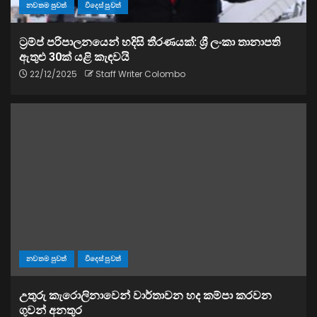
නවතම පුවත්
විදෙස් පුවත්
ට්‍රම්ප් පරිපාලනයෙන් හදිසි තීරණයක්: ශ්‍රී ලංකා තානාපති
ඇතුළු 30ක් යළි කැඳවයි
22/12/2025
Staff Writer Colombo
නවතම පුවත්
විදෙස් පුවත්
උතුරු කැරොලිනාවෙන් වාර්තාවන හද කම්පා කරවන
ගුවන් අනතුර