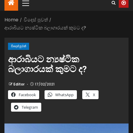
Home
විදෙස් පුවත්
ආරාබියට න්‍යෂ්ටික බලාගාරයක් කුමට ද?
විදෙස් පුවත්
ආරාබියට න්‍යෂ්ටික
බලාගාරයක් කුමට ද?
Editor
17/02/2021
Facebook
WhatsApp
X
Telegram