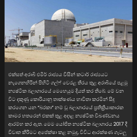
එක්සත් අරාබි එමීර් රාජ්‍යය විසින් කටාර් රාජ්‍යයට
නැගෙනහිරින් පිහිටි ගල්ෆ් වෙරළ තීරය තුළ අරාබියේ පළමු
න්‍යෂ්ටික බලාගාරයේ මෙහෙයුම දියත් කර තිබේ. මේ වන
විට දකුණු කොරියානු තාක්ෂණය භාවිතා කරමින් සිදු
කරගෙන යන “බරකා” නම් වූ බලාගාරයේ ප්‍රතික්‍රියාකාරක
කාමර හතරෙන් එකක් තුළ අදාළ න්‍යෂ්ටික විඛණ්ඩනය
ආරම්භ කර ඇත. මෙම යෝජිත න්‍යෂ්ටික බලාගාරය 2017 දී
විවෘත කිරීමට අපේක්ෂා කළ නමුදු, විවිධ ආරක්ෂණ ගැටලු