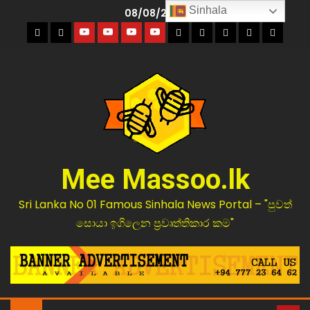
Sinhala
08/08/2026
Mee Massoo.lk
Sri Lanka No 01 Famous Sinhala News Portal – "පුවත්
සොයා ඉගිලෙන ප්‍රවෘත්තිකාර කම"