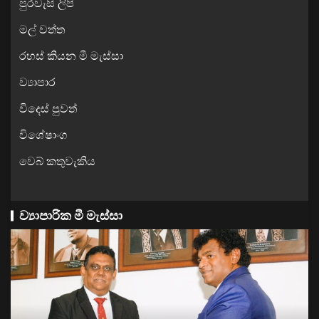
පුරවැසි ලිපි
මල් වත්ත
රහස් කියන මී මැස්සා
ව්‍යාපාර
විදෙස් පුවත්
විශේෂාංග
වෙබ් කතුවැකිය
ව්‍යාපාරික මී මැස්සා