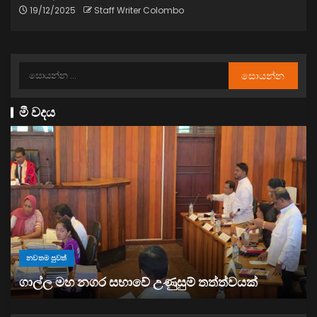
19/12/2025
Staff Writer Colombo
මී වදය
නවතම පුවත්
“ඉවත් වෙනු” තිබුණත්, මෙරට අයිස් මත්ද්‍රව්‍ය භාවිතය
ඉහළට