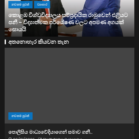
න් එළියට
ව්‍යාපාර
 අගයක්
සතොසෙන් සුපර් වැඩක් ..
අතනොහැර කියවන තැන
නවතම පුවත්
පොලිසිය මාධ්‍යවේදියාගෙන් සමාව ගනී..