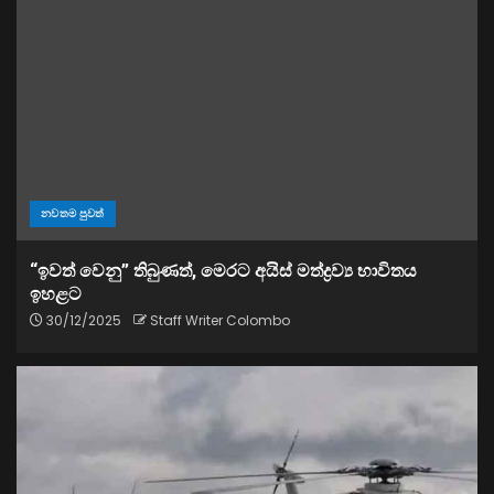
නවතම පුවත්
“ඉවත් වෙනු” තිබුණත්, මෙරට අයිස් මත්ද්‍රව්‍ය භාවිතය
ඉහළට
30/12/2025
Staff Writer Colombo