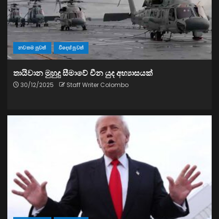
නවතම පුවත්
විදෙස් පුවත්
තායිවාන මුහුදු සීමාවේ චීන යුද අභ්‍යාසයක්
30/12/2025
Staff Writer Colombo