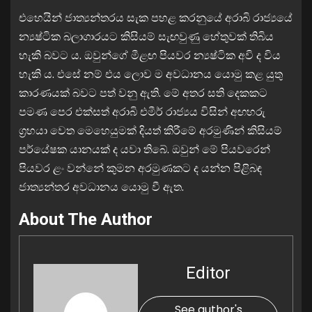
එහෙයින් ජාත්‍යන්තරය සැක පහළ කරනුයේ අරාබි රාජ්‍යයේ
න්‍යෂ්ටික බලාගාරයට කිසියම් සැඟවුණු හේතුවක් තිබිය
හැකි බවට ය. ඔවුන්ගේ මීළඟ පියවර න්‍යෂ්ටික අවි ද විය
හැකි ය. එසේ නම් එය ලොව ම අවධානය යොමු කළ යුතු
කාරණයක් බවට පත් වනු ඇති. මේ අතර සති දෙකකට
පමණ පෙර එක්සත් අරාබි එමීර් රාජ්‍යය විසින් අඟහරු
ග්‍රහයා වෙත මෙහෙයුමක් දියත් කිරීමේ අරමුණින් කිසියම්
පර්යේෂක යානයක් ද යවා තිබේ. ඔවුන් මේ පියවරෙන්
පියවර ළං වන්නේ කුමන අරමුණකට ද යන්න පිළිබඳ
ජාත්‍යන්තර අවධානය යොමු වී ඇත.
About The Author
Editor
See author's