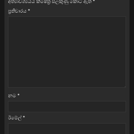
අත්‍යාවශ්‍යයය ක්ෂේත්‍ර සලකුණු කොට ඇත
*
ප්‍රතිචාරය
*
නම
*
ඊමේල්
*