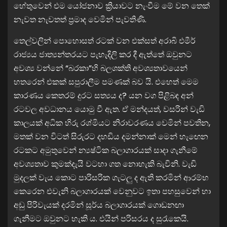
හේතුවෙන් එම යෝජනාව ක්‍රියාවට නැංවීම මේ වන තෙක්
නැවත නැවතත් ප්‍රමාද වෙමින් පැවතිණි.
තෙල්වලින් පොහොසත් රටක් වන එක්සත් අරාබි එමීර්
රාජ්‍යය ජාත්‍යන්තරයට පැහැදිලි කර දී ඇත්තේ ඔවුනට
අවශ්‍ය වන්නේ “බරකා”හි බලශක්ති අවශ්‍යතාවයෙන්
හතරෙන් එකක් සපුරාලීම පමණක් බව යි. එහෙත් මෙම
කාරණය කෙතරම් දුරට සත්‍යය ද? යන වග පිළිබඳ අන්
රටවල අවධානය යොමු වී ඇත. ඒ මන්දයත්, වසරින් වැඩි
කාලයක් අධික හිරු රශ්මියට නිරාවරණය වෙමින් පවතින,
මතක් වන විටත් සිරුරට දහඩිය දමන්නාක් මෙන් හැඟෙන
රටකට අමුතුවෙන් න්‍යෂ්ටික බලාගාරයක් සාදා ගැනීමේ
අවශ්‍යතාව කුමක්දැයි වටහා ගත නොහැකි බැවිනි. වැඩි
මුදලක් වැය කොට පාරිසරික ගැටලු ද ඇති කරමින් ආරම්භ
කෙරෙන එවැනි බලාගාරයක් වෙනුවට ඉතා පහසුවෙන් හා
අඩු පිරිවැයක් දරමින් සූර්ය බලාගාරයක් ගොඩනඟා
ගැනීමට ඔවුනට හැකි ය. එයින් පරිසරය ද සුරැකෙයි.