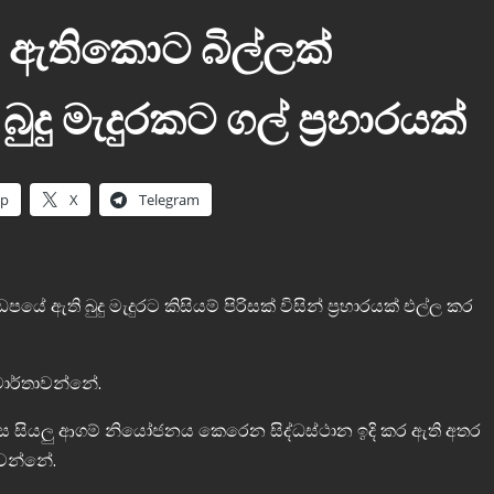
ය ඇතිකොට බිල්ලක්
 මැදුරකට ගල් ප්‍රහාරයක්
pp
X
Telegram
ේ ඇති බුදු මැදුරට කිසියම් පිරිසක් විසින් ප්‍රහාරයක් එල්ල කර
 වාර්තාවන්නේ.
ෙස සියලු ආගම් නියෝජනය කෙරෙන සිද්ධස්ථාන ඉදි කර ඇති අතර
ාවන්නේ.