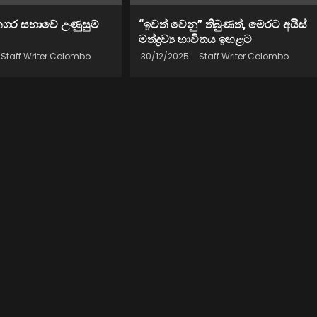
නගර සභාවේ උණුසුම්
“ඉවත් වෙනු” තිබුණත්, මෙරට අයිස්
මත්ද්‍රව්‍ය භාවිතය ඉහළට
Staff Writer Colombo
30/12/2025
Staff Writer Colombo