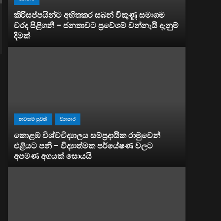
කිරිසප්පයින්ට අහිතකර සබන් විකුණූ සමාගම
වරද පිළිගනී – ජනතාවට ප්‍රවේශම් වන්නැයි දැනුම්
දීමක්
නවතම පුවත්
ව්‍යාපාර
කොළඹ විශ්වවිද්‍යාලය සම්ප්‍රදායික රාමුවෙන්
එළියට පනී – විද්‍යාත්මක පර්යේෂණ වලට
අපමණ අගයක් සොයයි