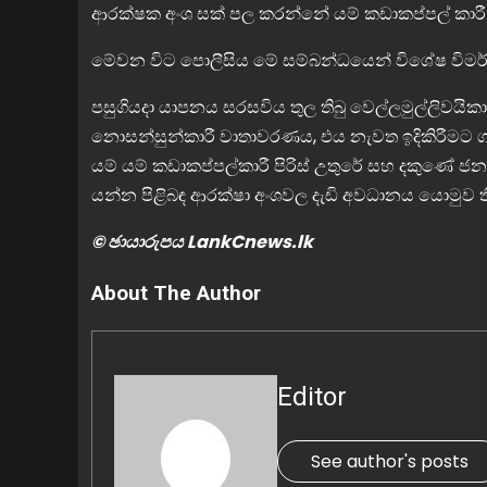
ආරක්ෂක අංශ සක් පල කරන්නේ යම් කඩාකප්පල් කාරීන් 
මේවන විට පොලීසිය මේ සම්බන්ධයෙන් විශේෂ විමර
පසුගියදා යාපනය සරසවිය තුල තිබු වෙල්ලමුල්ලිවයික
නොසන්සුන්කාරී වාතාවරණය, එය නැවත ඉදිකිරීමට 
යම් යම් කඩාකප්පල්කාරී පිරිස් උතුරේ සහ දකුණේ 
යන්න පිළිබඳ ආරක්ෂා අංශවල දැඩි අවධානය යොමුව 
© ඡායාරුපය LankCnews.lk
About The Author
Editor
See author's posts