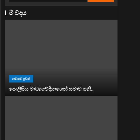
මී වදය
නවතම පුවත්
පොලිසිය මාධ්‍යවේදියාගෙන් සමාව ගනී..