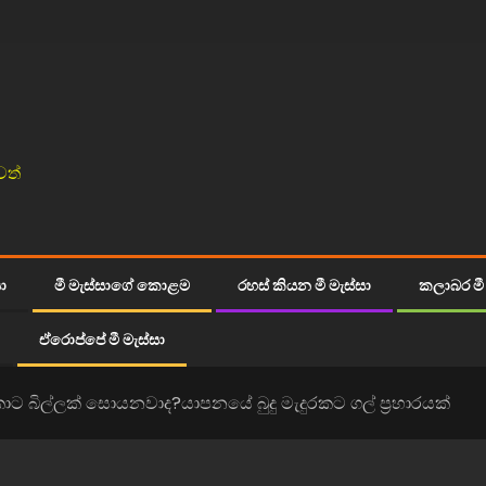
වත්
සා
මී මැස්සාගේ කොළම
රහස් කියන මී මැස්සා
කලාබර මී 
ඒරොප්පේ මී මැස්සා
ට බිල්ලක් සොයනවාද?යාපනයේ බුදු මැදුරකට ගල් ප්‍රහාරයක්