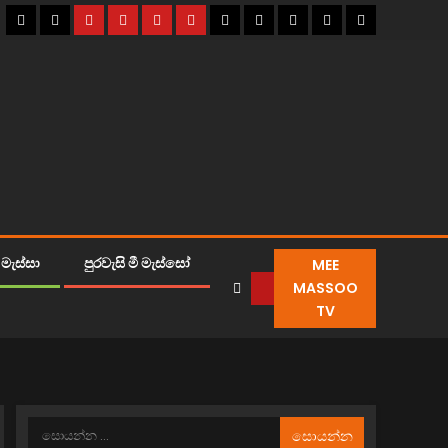
MEE
මැස්සා
පුරවැසි මී මැස්සෝ
MASSOO
TV