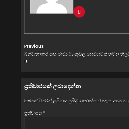
Previous
බන්ධනාගාර සහ රාජ්‍ය බැංකුවල සේවයටත් හමුදා නිලධ
!!
ප්‍රතිචාරයක් ලබාදෙන්න
ඔබගේ ඊමේල් ලිපිනය ප්‍රසිද්ධ කරන්නේ නැත.
අත්‍යා
ප්‍රතිචාරය
*