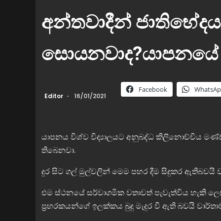
අන්තවාදීන් ජාතිභේද
සොයනවාද?යාපනයේ බුදු
Facebook
WhatsA
Editor
16/01/2021
යාපනය විශ්ව විද්‍යාලයට අනුබද්ධ කිලිනොච්චිය මණ්ඩපය
තිබෙනවා.
දුර සිට ගල් මුල්වලින් මෙම පහර දීම සිදුකර ඇතිබවයි
එම ස්ථනයේ සර්වාගමික වතාවත් පැවැත්විය හැකි ල
ප්‍රහරකයන්ගේ ඉලක්කය බුදු මැදුර වී ඇති බවයි වාර්ත