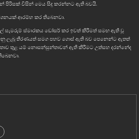
පිරිසක් විසින් මෙය සිදු කරන්නට ඇති බවයි.
්ශනයක් ආරම්භ කර තිබෙනවා.
ාල් සැමරුම් ස්මාරකය ඩෝසර් කර ඉවත් කිරීමත් සමඟ ඇති වූ
ගනු ලැබූ තීරණයත් සමග පහව ගොස් ඇති බව පෙනෙන්ට ඇතත්
ජනතාව තුළ යම් නොසන්සුන්තාවන් ඇති කිරීමට උත්සහ දරන්නේද
තිබෙනවා.