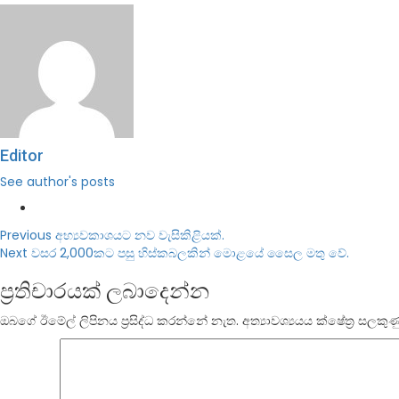
Editor
See author's posts
Post
Previous
අභ්‍යවකාශයට නව වැසිකිළියක්.
Next
වසර ⁣2,000කට පසු හිස්කබලකින් මොළයේ සෛල මතු වේ.
navigation
ප්‍රතිචාරයක් ලබාදෙන්න
ඔබගේ ඊමේල් ලිපිනය ප්‍රසිද්ධ කරන්නේ නැත.
අත්‍යාවශ්‍යයය ක්ෂේත්‍ර ස