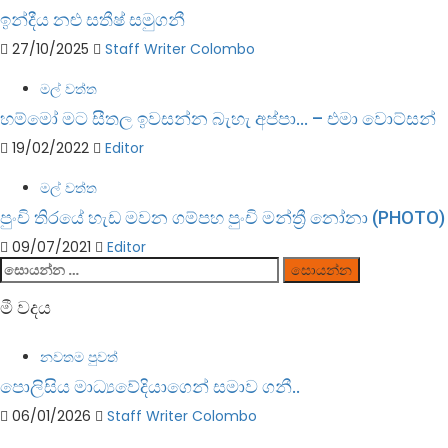
ඉන්දීය නළු සතීෂ් සමුගනී
27/10/2025
Staff Writer Colombo
මල් වත්ත
හම්මෝ මට සීතල ඉවසන්න බැහැ අප්පා… – එමා වොට්සන්
19/02/2022
Editor
මල් වත්ත
පුංචි තිරයේ හැඩ මවන ගම්පහ පුංචි මන්ත්‍රී නෝනා (PHOTO)
09/07/2021
Editor
සොයන්න:
මී වදය
නවතම පුවත්
පොලිසිය මාධ්‍යවේදියාගෙන් සමාව ගනී..
06/01/2026
Staff Writer Colombo