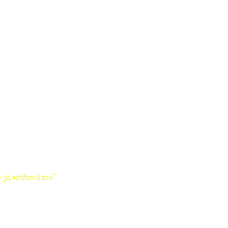
්‍රවෘත්තිකාර කම"