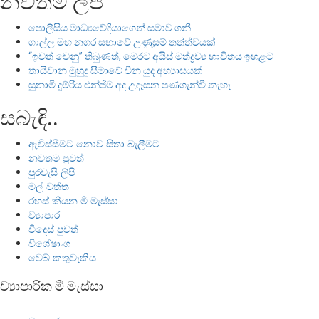
නවතම ලිපි
පොලිසිය මාධ්‍යවේදියාගෙන් සමාව ගනී..
ගාල්ල මහ නගර සභාවේ උණුසුම් තත්ත්වයක්
“ඉවත් වෙනු” තිබුණත්, මෙරට අයිස් මත්ද්‍රව්‍ය භාවිතය ඉහළට
තායිවාන මුහුදු සීමාවේ චීන යුද අභ්‍යාසයක්
සුනාමි දුම්රිය එන්ජිම අද උදෑසන පණගැන්වී නැහැ
සබැඳි..
ඇවිස්සීමට නොව සිතා බැලීමට
නවතම පුවත්
පුරවැසි ලිපි
මල් වත්ත
රහස් කියන මී මැස්සා
ව්‍යාපාර
විදෙස් පුවත්
විශේෂාංග
වෙබ් කතුවැකිය
ව්‍යාපාරික මී මැස්සා