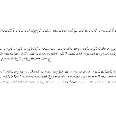
011 වසරේ දී තමන්ගේ පවුලත් එක්ක ආයෙමත් ඉන්දියාවට ආවා. ඒ, නැවතත් ස
 නැටුම් ගැයුම් වැයුම්වලින් රසිකයන් සන්තෝෂ කළා නේ. මධුරි එක්තරා යු
 ම ආසාවෙන්. මධුරි ඒකට කොහොමත් එවර් රෙඩි නේ. ඇයගේ කළමනාකරුත් 
ු උත්තරේ බැහැ කියන එක ලු.
රිගේ නමට ලොකු හානියක්. ඒ නිසා කළමනාකරු අහන අහන අයට කිව්වේ මධුරි
ල් කෝටි 2.5ත් 3ත් අතර ගණනක් දීලා තමන්ගෙ ප්‍රසංගවලට සහභාගී කර ගන
 නර්තන රැජිණ වෙලා හිටපු මල්ලිකා ශිරාවත් පවා එක් ප‍්‍රසංගයක් වෙනු