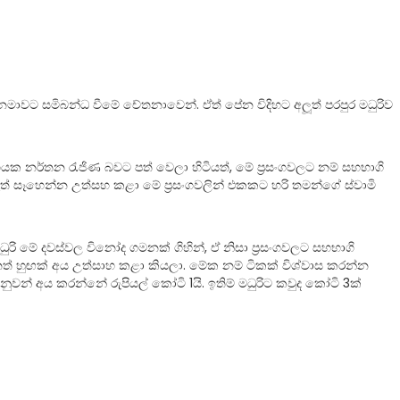
ිනමාවට සමිබන්ධ වීමේ චේතනාවෙන්. ඒත් පේන විදිහට අලූත් පරපුර මධුරිව
ගයක නර්තන රැජිණ බවට පත් වෙලා හිටියත්, මේ ප‍්‍රසංගවලට නම් සහභාගි
සෑහෙන්න උත්සහ කළා මේ ප‍්‍රසංගවලින් එකකට හරි තමන්ගේ ස්වාමි
 මේ දවස්වල විනෝද ගමනක් ගිහින්, ඒ නිසා ප‍්‍රසංගවලට සහභාගි
්නත් හුඟක් අය උත්සාහ කළා කියලා. මේක නම් ටිකක් විශ්වාස කරන්න
වන් අය කරන්නේ රුපියල් කෝටි 1යි. ඉතිම් මධුරිට කවුද කෝටි 3ක්