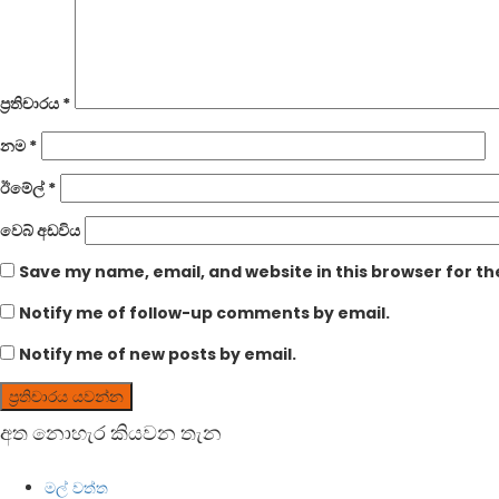
ප්‍රතිචාරය
*
නම
*
ඊමේල්
*
වෙබ් අඩවිය
Save my name, email, and website in this browser for t
Notify me of follow-up comments by email.
Notify me of new posts by email.
අත නොහැර කියවන තැන
මල් වත්ත