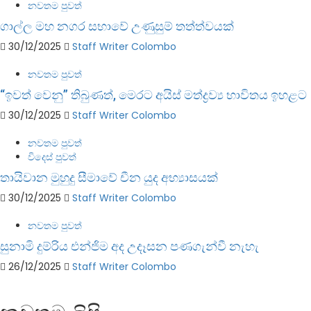
නවතම පුවත්
ගාල්ල මහ නගර සභාවේ උණුසුම් තත්ත්වයක්
30/12/2025
Staff Writer Colombo
නවතම පුවත්
“ඉවත් වෙනු” තිබුණත්, මෙරට අයිස් මත්ද්‍රව්‍ය භාවිතය ඉහළට
30/12/2025
Staff Writer Colombo
නවතම පුවත්
විදෙස් පුවත්
තායිවාන මුහුදු සීමාවේ චීන යුද අභ්‍යාසයක්
30/12/2025
Staff Writer Colombo
නවතම පුවත්
සුනාමි දුම්රිය එන්ජිම අද උදෑසන පණගැන්වී නැහැ
26/12/2025
Staff Writer Colombo