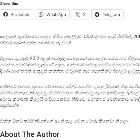
Share this:
Facebook
WhatsApp
X
Telegram
කාලයක් ඇමරිකාවට වෙලා හිටිය බොලිවුඞ් රැජිණක් වන මධුරි ඩික්සිත්, 2
එච්චර ගණන් ගත්ත පාටක් නැහැ වගේ.
ඊළඟට එළඹුණු 2012 අලුත් අවුරුද්ද වෙනුවෙන් මුළු ලෝකයේ ම නළු නිළියෝ
වෙන්න අවස්ථාවක් ලැබුණේ නැහැ. ඇත්තටම නම් ඇය හිටියේ නටන්න හරි
දියණියගේ නමත් ඇතුළත් කරන්න. ඒ වුණත් හැම තැනකින්ම එයාලට ලැබුන
තත්ත්වේ එහෙම වුනාට මේ කතාව ප‍්‍රසිද්ධ වෙන්න ඉඩ හැරියොත් ඒක මධු
වෙන්නේ නැහැ කියලා ලූ. ඒ මදිවට එයා කියනවාලූ ඇයට ඉන්දියානු රුපිය
අමාරු කථාවක් කියලයි සංවිධායකවරු කිව්වේ. මොකද ඒ වෙනකොට බොලිවුඩයේ
දෙන්නේ?
ඔන්න ඕකට තමයි කියන්නේ අතේ පැළ වෙන බොරු කියනවා කියලා.
About The Author